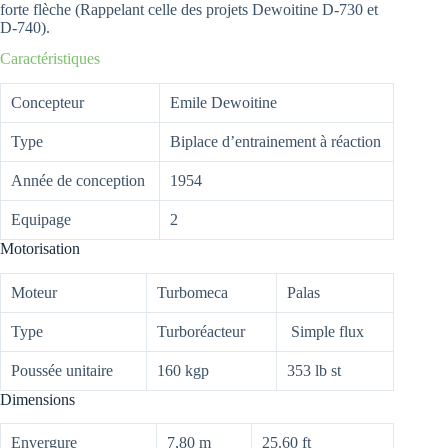
forte flèche (Rappelant celle des projets Dewoitine D-730 et
D-740).
Caractéristiques
Concepteur
Emile Dewoitine
Type
Biplace d’entrainement à réaction
Année de conception
1954
Equipage
2
Motorisation
Moteur
Turbomeca
Palas
Type
Turboréacteur
Simple flux
Poussée unitaire
160 kgp
353 lb st
Dimensions
Envergure
7,80 m
25.60 ft