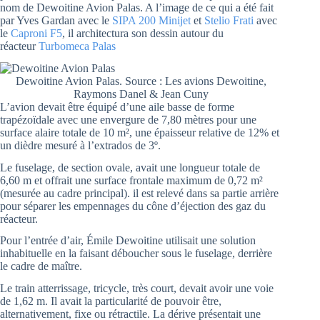
nom de Dewoitine Avion Palas. A l’image de ce qui a été fait
par Yves Gardan avec le
SIPA 200 Minijet
et
Stelio Frati
avec
le
Caproni F5
, il architectura son dessin autour du
réacteur
Turbomeca Palas
Dewoitine Avion Palas. Source : Les avions Dewoitine,
Raymons Danel & Jean Cuny
L’avion devait être équipé d’une aile basse de forme
trapézoïdale avec une envergure de 7,80 mètres pour une
surface alaire totale de 10 m², une épaisseur relative de 12% et
un dièdre mesuré à l’extrados de 3º.
Le fuselage, de section ovale, avait une longueur totale de
6,60 m et offrait une surface frontale maximum de 0,72 m²
(mesurée au cadre principal). il est relevé dans sa partie arrière
pour séparer les empennages du cône d’éjection des gaz du
réacteur.
Pour l’entrée d’air, Émile Dewoitine utilisait une solution
inhabituelle en la faisant déboucher sous le fuselage, derrière
le cadre de maître.
Le train atterrissage, tricycle, très court, devait avoir une voie
de 1,62 m. Il avait la particularité de pouvoir être,
alternativement, fixe ou rétractile. La dérive présentait une