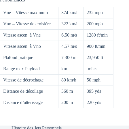
Vne – Vitesse maximum
374 km/h
232 mph
Vno – Vitesse de croisière
322 km/h
200 mph
Vitesse ascen. à Vne
6,50 m/s
1280 ft/min
Vitesse ascen. à Vno
4,57 m/s
900 ft/min
Plafond pratique
7 300 m
23,950 ft
Range max Payload
km
miles
Vitesse de décrochage
80 km/h
50 mph
Distance de décollage
360 m
395 yds
Distance d’atterissage
200 m
220 yds
Histoire des Jets Personnels