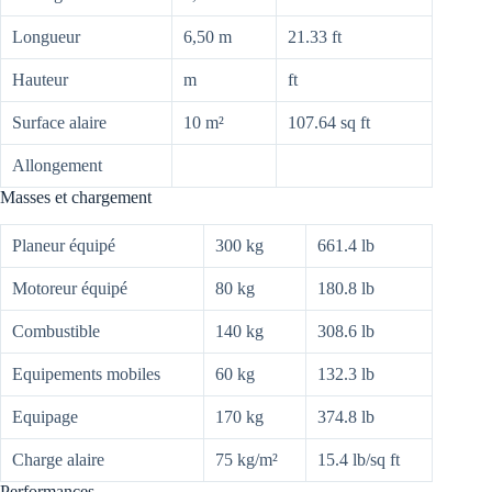
Longueur
6,50 m
21.33 ft
Hauteur
m
ft
Surface alaire
10 m²
107.64 sq ft
Allongement
Masses et chargement
Planeur équipé
300 kg
661.4 lb
Motoreur équipé
80 kg
180.8 lb
Combustible
140 kg
308.6 lb
Equipements mobiles
60 kg
132.3 lb
Equipage
170 kg
374.8 lb
Charge alaire
75 kg/m²
15.4 lb/sq ft
Performances