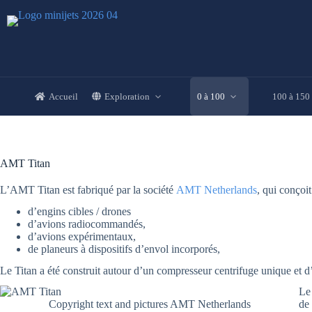
Passer
au
contenu
Accueil
Exploration
0 à 100
100 à 150
AMT Titan
L’AMT Titan est fabriqué par la société
AMT Netherlands
, qui conçoit
d’engins cibles / drones
d’avions radiocommandés,
d’avions expérimentaux,
de planeurs à dispositifs d’envol incorporés,
Le Titan a été construit autour d’un compresseur centrifuge unique et d’
Le
Copyright text and pictures AMT Netherlands
de