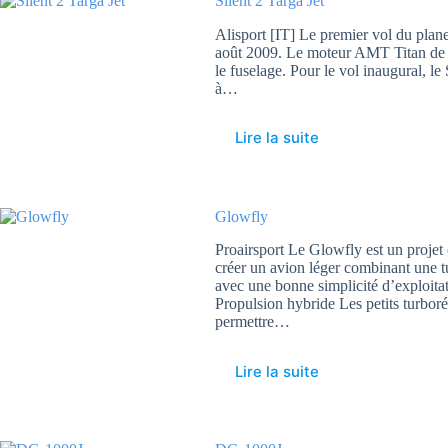
Silent 2 Targa Jet
Alisport [IT] Le premier vol du planeu
août 2009. Le moteur AMT Titan de 3
le fuselage. Pour le vol inaugural, 
à…
Lire la suite
Glowfly
Proairsport Le Glowfly est un projet 
créer un avion léger combinant une tu
avec une bonne simplicité d’exploita
Propulsion hybride Les petits turbor
permettre…
Lire la suite