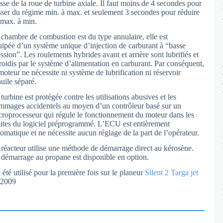
sse de la roue de turbine axiale. Il faut moins de 4 secondes pour
sser du régime min. à max. et seulement 3 secondes pour réduire
 max. à min.
 chambre de combustion est du type annulaire, elle est
uipée d’un système unique d’injection de carburant à “basse
ssion”. Les roulements hybrides avant et arrière sont lubrifiés et
froidis par le système d’alimentation en carburant. Par conséquent,
moteur ne nécessite ni système de lubrification ni réservoir
uile séparé.
turbine est protégée contre les utilisations abusives et les
mmages accidentels au moyen d’un contrôleur basé sur un
croprocesseur qui régule le fonctionnement du moteur dans les
mites du logiciel préprogrammé. L’ECU est entièrement
omatique et ne nécessite aucun réglage de la part de l’opérateur.
 réacteur utilise une méthode de démarrage direct au kérosène.
 démarrage au propane est disponible en option.
a été utilisé pour la première fois sur le planeur
Silent 2 Targa jet
 2009