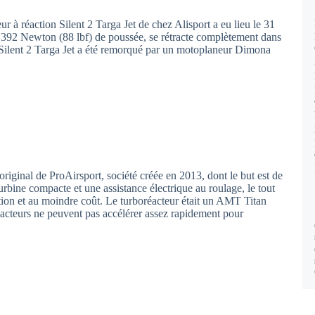
r à réaction Silent 2 Targa Jet de chez Alisport a eu lieu le 31
92 Newton (88 lbf) de poussée, se rétracte complètement dans
le Silent 2 Targa Jet a été remorqué par un motoplaneur Dimona
original de ProAirsport, société créée en 2013, dont le but est de
rbine compacte et une assistance électrique au roulage, le tout
tion et au moindre coût. Le turboréacteur était un AMT Titan
éacteurs ne peuvent pas accélérer assez rapidement pour