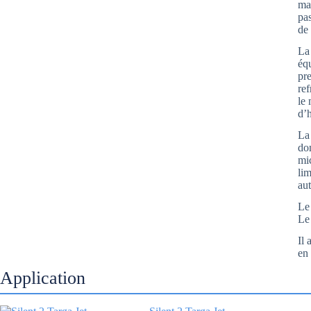
ma
pa
de
La
éq
pre
re
le 
d’h
La 
do
mi
li
aut
Le
Le
Il 
en
Application