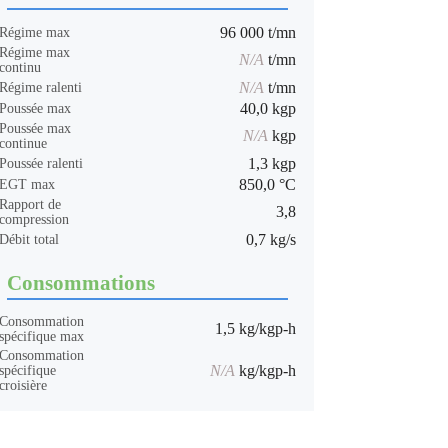
96 000 t/mn
Régime max
Régime max
N/A
t/mn
continu
N/A
t/mn
Régime ralenti
40,0 kgp
Poussée max
Poussée max
N/A
kgp
continue
1,3 kgp
Poussée ralenti
850,0 °C
EGT max
Rapport de
3,8
compression
0,7 kg/s
Débit total
Consommations
Consommation
1,5 kg/kgp-h
spécifique max
Consommation
N/A
kg/kgp-h
spécifique
croisière