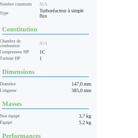
N/A
Nombre construits
Turboréacteur à simple
Type
flux
Constitution
Chambre de
N/A
combustion
1C
Compresseur HP
1
Turbine HP
Dimensions
147,0 mm
Diamètre
385,0 mm
Longueur
Masses
3,7 kg
Non équipé
5,2 kg
Équipé
Performances