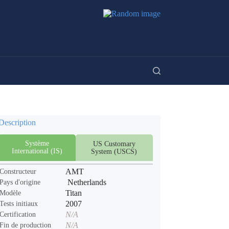
Description
Système
US Customary
International (IS)
System (USCS)
AMT
Constructeur
Netherlands
Pays d'origine
Titan
Modèle
2007
Tests initiaux
N/A
Certification
N/A
Fin de production