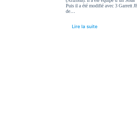
(Arizona). Il a été équipé d’un Solar 
Puis il a été modifié avec 3 Garrett 
de…
Lire la suite