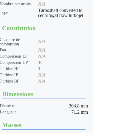
N/A
Nombre construits
Turboshaft converted to
Type
centrifugal flow turbojet
Constitution
Chambre de
N/A
combustion
N/A
Fan
N/A
Compresseur LP
1C
Compresseur HP
1
Turbine HP
N/A
Turbine IP
N/A
Turbine BP
Dimensions
304,8 mm
Diamètre
71,2 mm
Longueur
Masses