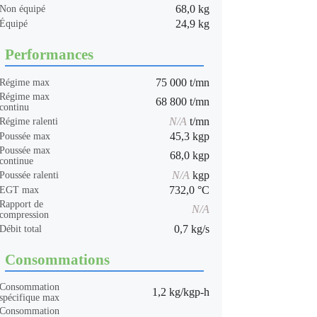
68,0 kg
Non équipé
24,9 kg
Équipé
Performances
75 000 t/mn
Régime max
Régime max
68 800 t/mn
continu
N/A
t/mn
Régime ralenti
45,3 kgp
Poussée max
Poussée max
68,0 kgp
continue
N/A
kgp
Poussée ralenti
732,0 °C
EGT max
Rapport de
N/A
compression
0,7 kg/s
Débit total
Consommations
Consommation
1,2 kg/kgp-h
spécifique max
Consommation