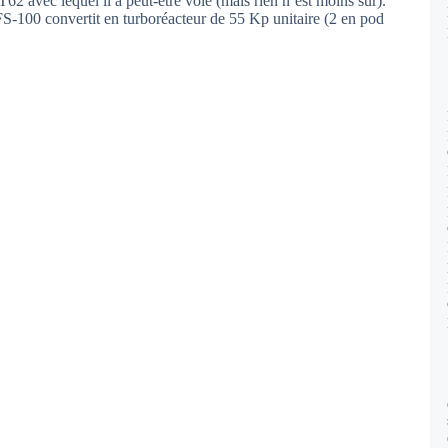
T62 avec lequel il a peut-être volé (mais rien n’est moins sur).
JFS-100 convertit en turboréacteur de 55 Kp unitaire (2 en pod