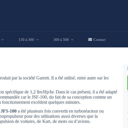
150 à 300
300 à 500
Contact
it par la société Garrett. Il a été utilisé, entre autre sur les
spécifique de 1,2 lbs/Hp/hr. Dans le cas présent, il a été adapté
 recommandée car le JSF-100, du fait de sa conception comme un
 fonctionnement excédent quelques minutes.
e
JFS-100
a été plusieurs fois convertit en turboréacteur ou
bopropulseur pour des utilisations aussi diverses que la
opulsion de voitures, de Kart, de moto ou d’avions.