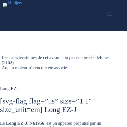
Passer
au
contenu
Les caractéristiques de cet avion n'on pas encore été définies
(5162)
Aucun moteur n'a encore été associé
Long EZ-J
[svg-flag flag=”us” size=”1.1″
size_unit=em] Long EZ-J
Le
Long EZ-J
,
N61956
,est un appareil propulsé par un