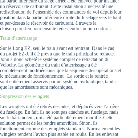
La partie inférieure du siège arrièe a été enlevée pour installer
un réservoir de carburant. Cette installation a necessité une
redistribution de l’ensemble des commandes de vol depuis leur
position dans la partie inférieure droite du fuselage vers le haut
et par-dessus le réservoir de carburant, à travers la
cloison pare-feu pour ensuite redescendre au bon endroit.
Train d’atterrissage
Sur le Long EZ, seul le train avant est rentrant. Dans le cas
du projet EZ-J, il été prévu que le train principal se rétracte.
John a donc acheté le système complet de retractation du
Velocity. La géométrie du train d’atterrissage a été
complètement modifiée ainsi que la séquence des opérations et
le mécanisme de fonctionnement. La sortie et la rentrée
sont entiérement asservis par un système hydraulique, tandis
que les amortisseurs sont mécaniques.
Suppression des winglets
Les winglets ont été retirés des ailes, et déplacés vers l’arrière
du fuselage. En fait, ils ne sont pas attachés au fuselage. mais
sur le bâti-moteur, qui a été particulièrement modifié. Cette
solution permet de les rendre amovibles. Sinon, ils
fonctionnent comme des winglets standards. Normalement les
winglets rendent l’avion plus stable en roulis. En les enlevant