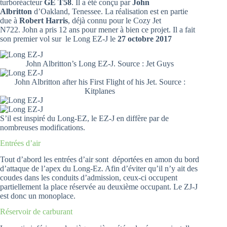
turboréacteur
GE T58
. Il a été conçu par
John
Albritton
d’Oakland, Tenessee. La réalisation est en partie
due à
Robert Harris
, déjà connu pour le Cozy Jet
N722. John a pris 12 ans pour mener à bien ce projet. Il a fait
son premier vol sur le Long EZ-J le
27 octobre 2017
John Albritton’s Long EZ-J. Source : Jet Guys
John Albritton after his First Flight of his Jet. Source :
Kitplanes
S’il est inspiré du Long-EZ, le EZ-J en diffère par de
nombreuses modifications.
Entrées d’air
Tout d’abord les entrées d’air sont déportées en amon du bord
d’attaque de l’apex du Long-Ez. Afin d’éviter qu’il n’y ait des
coudes dans les conduits d’admission, ceux-ci occupent
partiellement la place réservée au deuxième occupant. Le ZJ-J
est donc un monoplace.
Réservoir de carburant