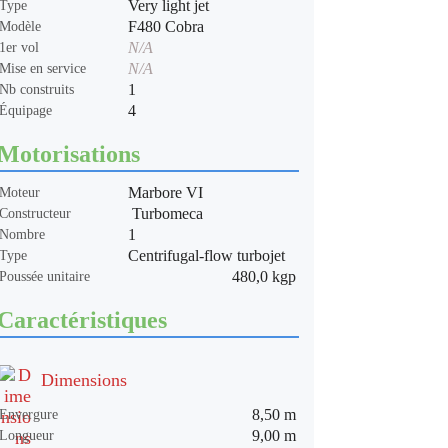
Very light jet
Type
F480 Cobra
Modèle
N/A
1er vol
N/A
Mise en service
1
Nb construits
4
Équipage
Motorisations
Marbore VI
Moteur
Turbomeca
Constructeur
1
Nombre
Centrifugal-flow turbojet
Type
480,0 kgp
Poussée unitaire
Caractéristiques
Dimensions
8,50 m
Envergure
9,00 m
Longueur