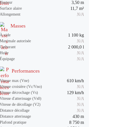
3,50 m
Hauteur
11,7 m²
Surface alaire
N/A
Allongement
Masses
1 100 kg
À vide
N/A
Maximale autorisée
2 000,0 l
Carburant
N/A
Huile
N/A
Équipage
Performances
610 km/h
Vitesse max (Vne)
N/A
Vitesse croisière (Vc/Vno)
129 km/h
Vitesse décrochage (Vs)
N/A
Vitesse d'atterissage (Vs0)
N/A
Vitesse de décollage (V2)
N/A
Distance décollage
430 m
Distance atterissage
8 750 m
Plafond pratique