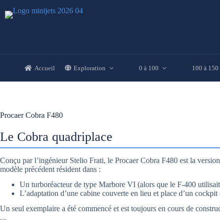
Passer
au
contenu
Accueil
Exploration
0 à 100
100 à 150
Procaer Cobra F480
Le Cobra quadriplace
Conçu par l’ingénieur Stelio Frati, le Procaer Cobra F480 est la versio
modèle précédent résident dans :
Un turboréacteur de type Marbore VI (alors que le F-400 utilisai
L’adaptation d’une cabine couverte en lieu et place d’un cockpit 
Un seul exemplaire a été commencé et est toujours en cours de construc