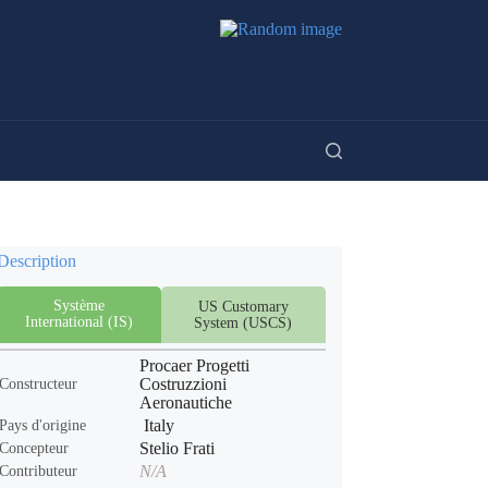
Description
Système
US Customary
International (IS)
System (USCS)
Procaer Progetti
Costruzzioni
Constructeur
Aeronautiche
Italy
Pays d'origine
Stelio Frati
Concepteur
N/A
Contributeur