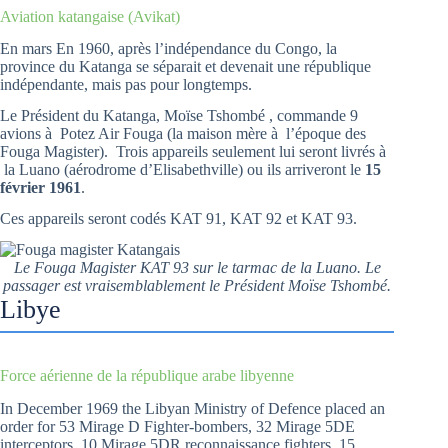
Aviation katangaise (Avikat)
En mars En 1960, après l’indépendance du Congo, la
province du Katanga se séparait et devenait une république
indépendante, mais pas pour longtemps.
Le Président du Katanga, Moïse Tshombé , commande 9
avions à Potez Air Fouga (la maison mère à l’époque des
Fouga Magister). Trois appareils seulement lui seront livrés à
la Luano (aérodrome d’Elisabethville) ou ils arriveront le
15
février 1961
.
Ces appareils seront codés KAT 91, KAT 92 et KAT 93.
Le Fouga Magister KAT 93 sur le tarmac de la Luano. Le
passager est vraisemblablement le Président Moïse Tshombé.
Libye
Force aérienne de la république arabe libyenne
In December 1969 the Libyan Ministry of Defence placed an
order for 53 Mirage D Fighter-bombers, 32 Mirage 5DE
interceptors, 10 Mirage 5DR reconnaissance fighters, 15