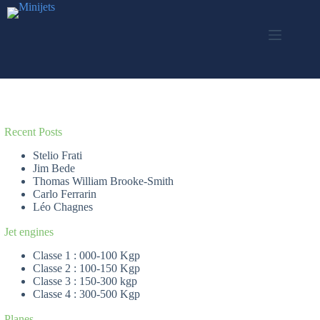
Passer
au
contenu
Recent Posts
Stelio Frati
Jim Bede
Thomas William Brooke-Smith
Carlo Ferrarin
Léo Chagnes
Jet engines
Classe 1 : 000-100 Kgp
Classe 2 : 100-150 Kgp
Classe 3 : 150-300 kgp
Classe 4 : 300-500 Kgp
Planes