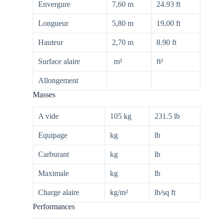
Envergure
7,60 m
24.93 ft
Longueur
5,80 m
19,00 ft
Hauteur
2,70 m
8.90 ft
Surface alaire
m²
ft²
Allongement
Masses
A vide
105 kg
231.5 lb
Equipage
kg
lb
Carburant
kg
lb
Maximale
kg
lb
Charge alaire
kg/m²
lb/sq ft
Performances