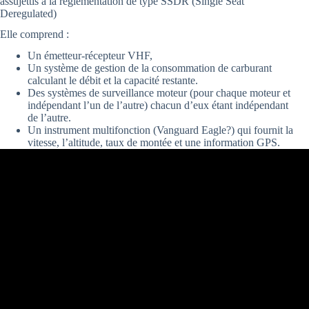
assujettis à la réglementation de type SSDR (Single Seat
Deregulated)
Elle comprend :
Un émetteur-récepteur VHF,
Un système de gestion de la consommation de carburant
calculant le débit et la capacité restante.
Des systèmes de surveillance moteur (pour chaque moteur et
indépendant l’un de l’autre) chacun d’eux étant indépendant
de l’autre.
Un instrument multifonction (Vanguard Eagle?) qui fournit la
vitesse, l’altitude, taux de montée et une information GPS.