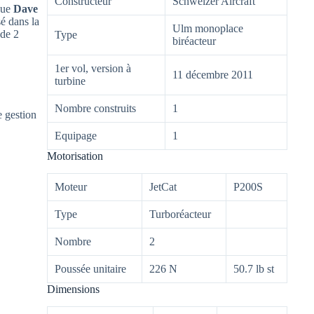
Constructeur
Schweizer Aircraft
ue
Dave
sé dans la
Ulm monoplace
 de 2
Type
biréacteur
1er vol, version à
11 décembre 2011
turbine
Nombre construits
1
 gestion
Equipage
1
Motorisation
Moteur
JetCat
P200S
Type
Turboréacteur
Nombre
2
Poussée unitaire
226 N
50.7 lb st
Dimensions