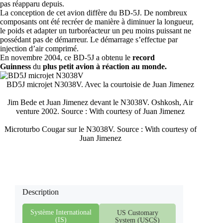
pas réapparu depuis.
La conception de cet avion diffère du BD-5J. De nombreux
composants ont été recréer de manière à diminuer la longueur,
le poids et adapter un turboréacteur un peu moins puissant ne
possédant pas de démarreur. Le démarrage s’effectue par
injection d’air comprimé.
En novembre 2004, ce BD-5J a obtenu le
record
Guinness
du
plus petit avion à réaction au monde.
BD5J microjet N3038V. Avec la courtoisie de Juan Jimenez
Jim Bede et Juan Jimenez devant le N3038V. Oshkosh, Air
venture 2002. Source : With courtesy of Juan Jimenez
Microturbo Cougar sur le N3038V. Source : With courtesy of
Juan Jimenez
Description
Système International
US Customary
(IS)
System (USCS)