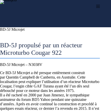
Passer
au
contenu
BD-5J Microjet
BD-5J propulsé par un réacteur
Microturbo Cougar 922
BD-5J Microjet – N3038V
Ce BD-5J Microjet a été presque entièrement construit
par Quentin Campbell de Canberra, en Australie. Cette
localisation peut expliquer l’utilisation d’un réacteur
Microturbo
Cougar
, l’engin cible
GAF Turana
ayant été l’un dès seul
débouché pour ce moteur dans les années 1975.
Il a été racheté en 2000 par Juan Jimenez, le sympathique
animateur du forum BD5 Yahoo pendant une quinzaine
d’années. Après en avoir continué la construction et procédé à
quelques essais réacteur, ce dernier l’a revendu en 2015. Il n’est