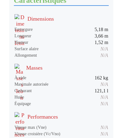
Caractéristiques
Dimensions
5,18 m
Envergure
3,66 m
Longueur
1,52 m
Hauteur
N/A
Surface alaire
N/A
Allongement
Masses
162 kg
À vide
N/A
Maximale autorisée
121,1 l
Carburant
N/A
Huile
N/A
Équipage
Performances
N/A
Vitesse max (Vne)
N/A
Vitesse croisière (Vc/Vno)