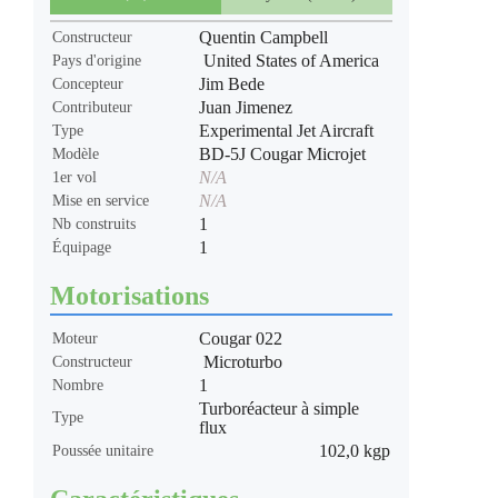
Quentin Campbell
Constructeur
United States of America
Pays d'origine
Jim Bede
Concepteur
Juan Jimenez
Contributeur
Experimental Jet Aircraft
Type
BD-5J Cougar Microjet
Modèle
N/A
1er vol
N/A
Mise en service
1
Nb construits
1
Équipage
Motorisations
Cougar 022
Moteur
Microturbo
Constructeur
1
Nombre
Turboréacteur à simple
Type
flux
102,0 kgp
Poussée unitaire