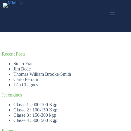
Passer
au
contenu
Recent Posts
Stelio Frati
Jim Bede
Thomas William Brooke-Smith
Carlo Ferrarin
Léo Chagnes
Jet engines
Classe 1 : 000-100 Kgp
Classe 2 : 100-150 Kgp
Classe 3 : 150-300 kgp
Classe 4 : 300-500 Kgp
Planes