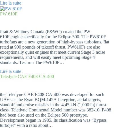
Lire la suite
PW 610F
Pratt & Whitney Canada (P&WC) created the PW
610F engine specifically for the Eclipse 500. The PW610F
turbofans are a new generation of high-bypass turbofans, flat
rated at 900 pounds of takeoff thrust. PW610Fs are also
exceptionally quiet engines that meet current Stage 3 noise
requirements, and will easily meet upcoming Stage 4
standards. Test run The PW610F…
Lire la suite
Teledyne CAE F408-CA-400
the Teledyne CAE F408-CA-400 was developed for such
UAVs as the Ryan BQM-145A Peregrine, aerial targets,
standoff and cruise missiles in the 4.45 kN (1,000 lb) thrust
class. Teledyne Continental Model number was 382-10. F408
had been also used on the Eclipse 500 prototype.
Development began in 1985. Its classification was “Bypass
turbojet” with a ratio about…