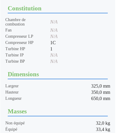
Constitution
Chambre de
N/A
combustion
N/A
Fan
N/A
Compresseur LP
1C
Compresseur HP
1
Turbine HP
N/A
Turbine IP
N/A
Turbine BP
Dimensions
325,0 mm
Largeur
350,0 mm
Hauteur
650,0 mm
Longueur
Masses
32,0 kg
Non équipé
33,4 kg
Équipé