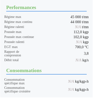
Performances
45 000 t/mn
Régime max
44 000 t/mn
Régime max continu
N/A
t/mn
Régime ralenti
112,0 kgp
Poussée max
102,0 kgp
Poussée max continue
N/A
kgp
Poussée ralenti
700,0 °C
EGT max
Rapport de
3,8
compression
N/A
kg/s
Débit total
Consommations
Consommation
N/A
kg/kgp-h
spécifique max
Consommation
N/A
kg/kgp-h
spécifique croisière