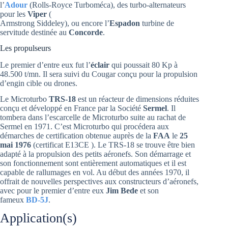
l’
Adour
(Rolls-Royce Turboméca), des turbo-alternateurs
pour les
Viper
(
Armstrong Siddeley), ou encore l’
Espadon
turbine de
servitude destinée au
Concorde
.
Les propulseurs
Le premier d’entre eux fut l’
éclair
qui poussait 80 Kp à
48.500 t/mn. Il sera suivi du Cougar conçu pour la propulsion
d’engin cible ou drones.
Le Microturbo
TRS-18
est un réacteur de dimensions réduites
conçu et développé en France par la Société
Sermel
. Il
tombera dans l’escarcelle de Microturbo suite au rachat de
Sermel en 1971. C’est Microturbo qui procédera aux
démarches de certification obtenue auprès de la
FAA
le
25
mai 1976
(certificat E13CE ). Le TRS-18 se trouve être bien
adapté à la propulsion des petits aéronefs. Son démarrage et
son fonctionnement sont entièrement automatiques et il est
capable de rallumages en vol. Au début des années 1970, il
offrait de nouvelles perspectives aux constructeurs d’aéronefs,
avec pour le premier d’entre eux
Jim Bede
et son
fameux
BD-5J
.
Application(s)