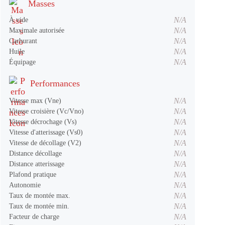
Masses
N/A
À vide
N/A
Maximale autorisée
N/A
Carburant
N/A
Huile
N/A
Équipage
Performances
N/A
Vitesse max (Vne)
N/A
Vitesse croisière (Vc/Vno)
N/A
Vitesse décrochage (Vs)
N/A
Vitesse d'atterissage (Vs0)
N/A
Vitesse de décollage (V2)
N/A
Distance décollage
N/A
Distance atterissage
N/A
Plafond pratique
N/A
Autonomie
N/A
Taux de montée max.
N/A
Taux de montée min.
N/A
Facteur de charge