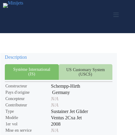
Passer
au
contenu
Description
Système International
US Customary System
(IS)
(USCS)
Schempp-Hirth
Constructeur
Germany
Pays d'origine
N/A
Concepteur
N/A
Contributeur
Sustainer Jet Glider
Type
Ventus 2Cxa Jet
Modèle
2008
1er vol
N/A
Mise en service