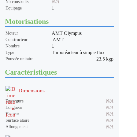
N/A
Nb construits
1
Équipage
Motorisations
AMT Olympus
Moteur
AMT
Constructeur
1
Nombre
Turboréacteur à simple flux
Type
23,5 kgp
Poussée unitaire
Caractéristiques
Dimensions
N/A
Envergure
N/A
Longueur
N/A
Hauteur
N/A
Surface alaire
N/A
Allongement