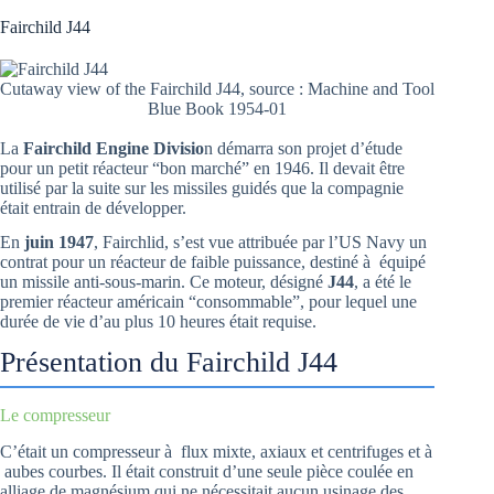
Fairchild J44
Cutaway view of the Fairchild J44, source : Machine and Tool
Blue Book 1954-01
La
Fairchild Engine Divisio
n démarra son projet d’étude
pour un petit réacteur “bon marché” en 1946. Il devait être
utilisé par la suite sur les missiles guidés que la compagnie
était entrain de développer.
En
juin 1947
, Fairchlid, s’est vue attribuée par l’US Navy un
contrat pour un réacteur de faible puissance, destiné à équipé
un missile anti-sous-marin. Ce moteur, désigné
J44
, a été le
premier réacteur américain “consommable”, pour lequel une
durée de vie d’au plus 10 heures était requise.
Présentation du Fairchild J44
Le compresseur
C’était un compresseur à flux mixte, axiaux et centrifuges et à
aubes courbes. Il était construit d’une seule pièce coulée en
alliage de magnésium qui ne nécessitait aucun usinage des