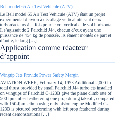
Bell model 65 Air Test Vehicule (ATV)
Le Bell model 65 Air Test Vehicule (ATV) était un projet
expérimental d’avion à décollage vertical utilisant deux
turboréacteurs à la fois pour le vol vertical et le vol horizontal.
Il s’agissait de 2 Fairchild J44, chacun d’eux ayant une
puissance de 454 kg de poussée. Ils étaient montés de part et
d’autre, le long […]
Application comme réacteur
d’appoint
Wingtip Jets Provide Power Safety Margin
AVIATION WEEK, February 14, 1953 Additional 2,000 Ib.
total thrust provided by small Fairchild J44 turbojets installed
on wingtips of Fairchild C-123B give the plane climb rate of
500 fpm. after featherering one prop during takeoff, compared
with 150-fpm. climb using only piston engine.Modified C-
123B is pictured performing with left prop feathered during
recent demonstrations […]