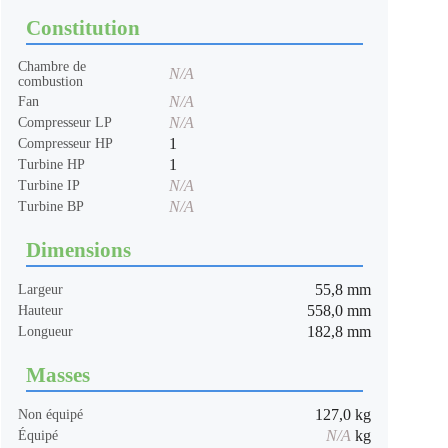
Constitution
Chambre de
N/A
combustion
N/A
Fan
N/A
Compresseur LP
1
Compresseur HP
1
Turbine HP
N/A
Turbine IP
N/A
Turbine BP
Dimensions
55,8 mm
Largeur
558,0 mm
Hauteur
182,8 mm
Longueur
Masses
127,0 kg
Non équipé
N/A
kg
Équipé