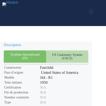
Passer
au
contenu
Description
Système International
US Customary System
(IS)
(USCS)
Fairchild
Constructeur
United States of America
Pays d'origine
J44 - R1
Modèle
1950
Tests initiaux
N/A
Certification
N/A
Fin de production
N/A
Nombre construits
N/A
Type