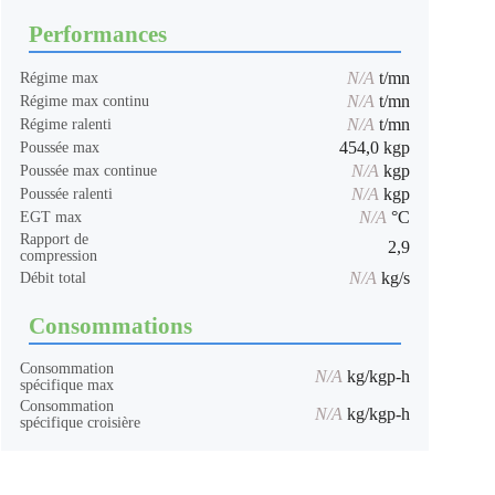
Performances
N/A
t/mn
Régime max
N/A
t/mn
Régime max continu
N/A
t/mn
Régime ralenti
454,0 kgp
Poussée max
N/A
kgp
Poussée max continue
N/A
kgp
Poussée ralenti
N/A
°C
EGT max
Rapport de
2,9
compression
N/A
kg/s
Débit total
Consommations
Consommation
N/A
kg/kgp-h
spécifique max
Consommation
N/A
kg/kgp-h
spécifique croisière