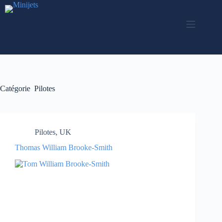
Passer
au
contenu
Catégorie
Pilotes
Pilotes
,
UK
Thomas William Brooke-Smith