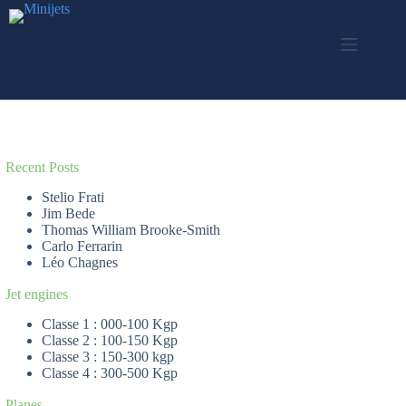
Passer
au
contenu
Recent Posts
Stelio Frati
Jim Bede
Thomas William Brooke-Smith
Carlo Ferrarin
Léo Chagnes
Jet engines
Classe 1 : 000-100 Kgp
Classe 2 : 100-150 Kgp
Classe 3 : 150-300 kgp
Classe 4 : 300-500 Kgp
Planes