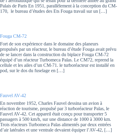
de l’aéronautique qui se tenait pour la dernière année au grand
Palais de Paris En 1951, parallèlement à la conception du CM-
170, le bureau d’études des Ets Fouga travail sur un […]
Fouga CM-72
Fort de son expérience dans le domaine des planeurs
propulsés par un réacteur, le bureau d’étude Fouga avait prévu
de se lancer dans la construction du biplace Fouga CM-72
équipé d’un réacteur Turbomeca Palas. Le CM72, reprend la
cellule et les ailes d’un CM-71. le turboréacteur est installé en
pod, sur le dos du fuselage en […]
Fauvel AV-42
En novembre 1952, Charles Fauvel dessina un avion à
réaction de tourisme, propulsé par 3 turboréacteur Palas, le
Fauvel AV-42. Cet appareil était conçu pour transporter 5
passagers à 500 km/h, sur une distance de 1000 à 3000 km.
Trois réacteurs Turbomeca Palas alimentés par deux entrées
d’air latérales et une ventrale devaient équiper l’AV-42, […]