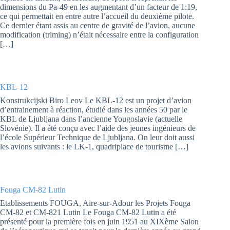
dimensions du Pa-49 en les augmentant d’un facteur de 1:19,
ce qui permettait en entre autre l’accueil du deuxième pilote.
Ce dernier étant assis au centre de gravité de l’avion, aucune
modification (triming) n’était nécessaire entre la configuration
[…]
KBL-12
Konstrukcijski Biro Leov Le KBL-12 est un projet d’avion
d’entrainement à réaction, étudié dans les années 50 par le
KBL de Ljubljana dans l’ancienne Yougoslavie (actuelle
Slovénie). Il a été conçu avec l’aide des jeunes ingénieurs de
l’école Supérieur Technique de Ljubljana. On leur doit aussi
les avions suivants : le LK-1, quadriplace de tourisme […]
Fouga CM-82 Lutin
Etablissements FOUGA, Aire-sur-Adour les Projets Fouga
CM-82 et CM-821 Lutin Le Fouga CM-82 Lutin a été
présenté pour la première fois en juin 1951 au XIXème Salon