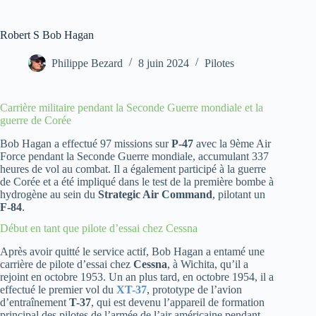
Robert S Bob Hagan
Philippe Bezard
8 juin 2024
Pilotes
Carrière militaire pendant la Seconde Guerre mondiale et la
guerre de Corée
Bob Hagan a effectué 97 missions sur
P-47
avec la 9ème Air
Force pendant la Seconde Guerre mondiale, accumulant 337
heures de vol au combat. Il a également participé à la guerre
de Corée et a été impliqué dans le test de la première bombe à
hydrogène au sein du
Strategic Air Command
, pilotant un
F-84
.
Début en tant que pilote d’essai chez Cessna
Après avoir quitté le service actif, Bob Hagan a entamé une
carrière de pilote d’essai chez
Cessna
, à Wichita, qu’il a
rejoint en octobre 1953. Un an plus tard, en octobre 1954, il a
effectué le premier vol du
XT-37
, prototype de l’avion
d’entraînement
T-37
, qui est devenu l’appareil de formation
principal des pilotes de l’armée de l’air américaine pendant