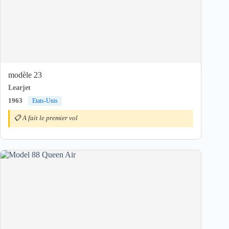
modèle 23
Learjet
1963
Etats-Unis
📋 A fait le premier vol