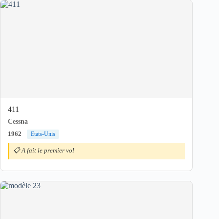
411
Cessna
1962
Etats-Unis
📋 A fait le premier vol