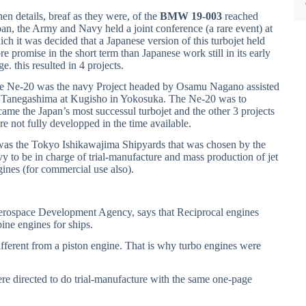
en details, breaf as they were, of the
BMW 19-003
reached
pan, the Army and Navy held a joint conference (a rare event) at
ch it was decided that a Japanese version of this turbojet held
e promise in the short term than Japanese work still in its early
ge. this resulted in 4 projects.
e Ne-20 was the navy Project headed by Osamu Nagano assisted
 Tanegashima at Kugisho in Yokosuka. The Ne-20 was to
came the Japan’s most successul turbojet and the other 3 projects
re not fully developped in the time available.
 was the Tokyo Ishikawajima Shipyards that was chosen by the
vy to be in charge of trial-manufacture and mass production of jet
gines (for commercial use also).
Aerospace Development Agency, says that Reciprocal engines
ine engines for ships.
different from a piston engine. That is why turbo engines were
e directed to do trial-manufacture with the same one-page