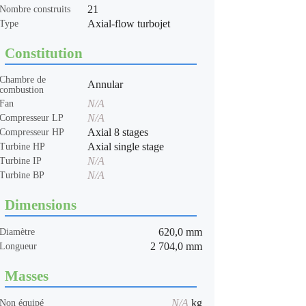
21
Nombre construits
Axial-flow turbojet
Type
Constitution
Chambre de
Annular
combustion
N/A
Fan
N/A
Compresseur LP
Axial 8 stages
Compresseur HP
Axial single stage
Turbine HP
N/A
Turbine IP
N/A
Turbine BP
Dimensions
620,0 mm
Diamètre
2 704,0 mm
Longueur
Masses
N/A
kg
Non équipé