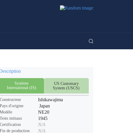
Description
Système
US Customary
International (IS)
System (USCS)
Ishikawajima
Constructeur
Japan
Pays d'origine
NE20
Modèle
1945
Tests initiaux
N/A
Certification
N/A
Fin de production