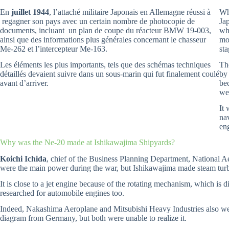
En
juillet 1944
, l’attaché militaire Japonais en Allemagne réussi à
Wh
regagner son pays avec un certain nombre de photocopie de
Ja
documents, incluant un plan de coupe du réacteur BMW 19-003,
whi
ainsi que des informations plus générales concernant le chasseur
mor
Me-262 et l’intercepteur Me-163.
sta
Les éléments les plus importants, tels que des schémas techniques
Th
détaillés devaient suivre dans un sous-marin qui fut finalement coulé
by
avant d’arriver.
be
we
It
na
en
Why was the Ne-20 made at Ishikawajima Shipyards?
Koichi Ichida
, chief of the Business Planning Department, National 
were the main power during the war, but Ishikawajima made steam turb
It is close to a jet engine because of the rotating mechanism, which is 
researched for automobile engines too.
Indeed, Nakashima Aeroplane and Mitsubishi Heavy Industries also wer
diagram from Germany, but both were unable to realize it.