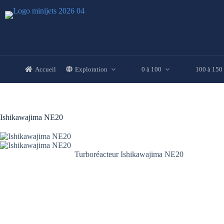
Passer
au
contenu
Accueil
Exploration
0 à 100
100 à 150
Ishikawajima NE20
Turboréacteur Ishikawajima NE20