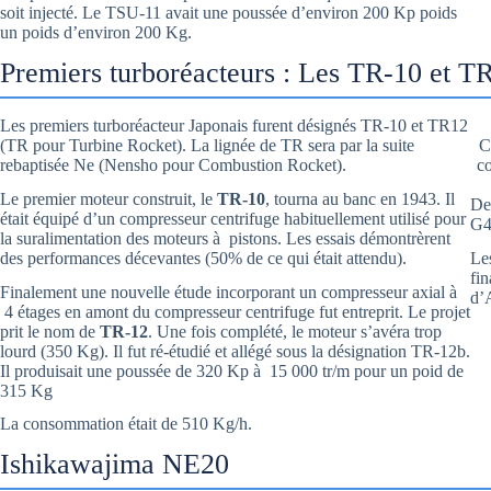
soit injecté. Le TSU-11 avait une poussée d’environ 200 Kp poids
un poids d’environ 200 Kg.
Premiers turboréacteurs : Les TR-10 et T
Les premiers turboréacteur Japonais furent désignés TR-10 et TR12
(TR pour Turbine Rocket). La lignée de TR sera par la suite
C
rebaptisée Ne (Nensho pour Combustion Rocket).
co
Le premier moteur construit, le
TR-10
, tourna au banc en 1943. Il
De
était équipé d’un compresseur centrifuge habituellement utilisé pour
G4
la suralimentation des moteurs à pistons. Les essais démontrèrent
des performances décevantes (50% de ce qui était attendu).
Le
fin
Finalement une nouvelle étude incorporant un compresseur axial à
d’
4 étages en amont du compresseur centrifuge fut entreprit. Le projet
prit le nom de
TR-12
. Une fois complété, le moteur s’avéra trop
lourd (350 Kg). Il fut ré-étudié et allégé sous la désignation TR-12b.
Il produisait une poussée de 320 Kp à 15 000 tr/m pour un poid de
315 Kg
La consommation était de 510 Kg/h.
Ishikawajima NE20