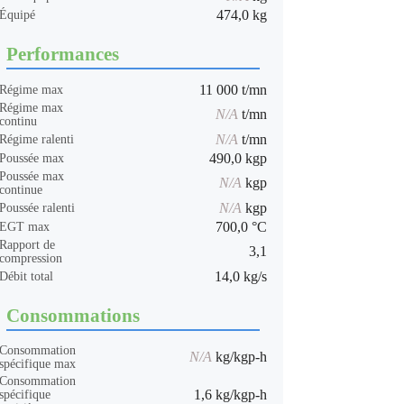
474,0 kg
Équipé
Performances
11 000 t/mn
Régime max
Régime max
N/A
t/mn
continu
N/A
t/mn
Régime ralenti
490,0 kgp
Poussée max
Poussée max
N/A
kgp
continue
N/A
kgp
Poussée ralenti
700,0 °C
EGT max
Rapport de
3,1
compression
14,0 kg/s
Débit total
Consommations
Consommation
N/A
kg/kgp-h
spécifique max
Consommation
1,6 kg/kgp-h
spécifique