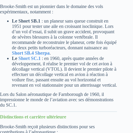
Brooke-Smith est un pionnier dans le domaine des vols
expérimentaux, notamment :
Le Short SB.1
: un planeur sans queue construit en
1951 pour tester une aile en croissant isoclinique. Lors
d’un vol d’essai, il subit un grave accident, provoquant
de sévères blessures à la colonne vertébrale. Il
recommande de reconstruire le planeur, cette fois équipé
de deux petits turboréacteurs, donnant naissance au
Short SB.4 Sherpa
.
Le
Short SC.1
: en 1960, après quatre années de
développement, il réalise le premier vol de cet avion à
décollage vertical (VTOL). Il devient le premier pilote à
effectuer un décollage vertical en avion à réaction à
voilure fixe, passant ensuite au vol horizontal et
revenant en vol stationnaire pour un atterrissage vertical.
Lors du Salon aéronautique de Farnborough de 1960, il
impressionne le monde de l’aviation avec ses démonstrations
du SC.1.
Distinctions et carrière ultérieure
Brooke-Smith reçoit plusieurs distinctions pour ses
contributions à l’aéronautique :