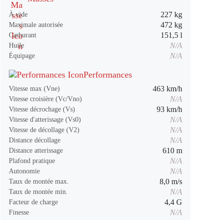
227 kg
À vide
472 kg
Maximale autorisée
151,5 l
Carburant
N/A
Huile
N/A
Équipage
Performances
463 km/h
Vitesse max (Vne)
N/A
Vitesse croisière (Vc/Vno)
93 km/h
Vitesse décrochage (Vs)
N/A
Vitesse d'atterissage (Vs0)
N/A
Vitesse de décollage (V2)
N/A
Distance décollage
610 m
Distance atterissage
N/A
Plafond pratique
N/A
Autonomie
8,0 m/s
Taux de montée max.
N/A
Taux de montée min.
4,4 G
Facteur de charge
N/A
Finesse