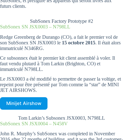
SubSonex, et préfigure les appareils qui seront livrés aux
futurs clients.
SubSonex Factory Prototype #2
SubSonex SN JSX0003 – N798LL
Redge Greenberg de Durango (CO), a fait le premier vol de
son SubSonex SN JSX0003 le
15 octobre 2015
. Il était alors
immatriculé N346RG.
Ce subsonnex était le premier kit client assemblé à voler. Il
faut vendu plutard à Tom Larkin (Brighton, CO) et
immatriculé N798LL.
Le JSX0003 a été modifié to permettre de passer la voltige, et
repeint pour être présenté par Tom comme la “star” de MINI
JET AIRSHOWS.
Minijet Airshow
Tom Larkin’s Subsonex JSX0003, N798LL
SubSonex SN JSX0004 – N458V
John R. Murphy’s SubSonex was completed in November
2016 after 22 months of building, and it was the 3rd customer-