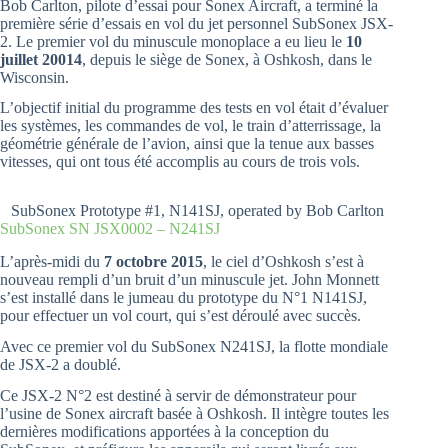
Bob Carlton, pilote d’essai pour Sonex Aircraft, a terminé la
première série d’essais en vol du jet personnel SubSonex JSX-
2. Le premier vol du minuscule monoplace a eu lieu le
10
juillet 20014
, depuis le siège de Sonex, à Oshkosh, dans le
Wisconsin.
L’objectif initial du programme des tests en vol était d’évaluer
les systèmes, les commandes de vol, le train d’atterrissage, la
géométrie générale de l’avion, ainsi que la tenue aux basses
vitesses, qui ont tous été accomplis au cours de trois vols.
SubSonex Prototype #1, N141SJ, operated by Bob Carlton
SubSonex SN JSX0002 – N241SJ
L’après-midi du
7 octobre 2015
, le ciel d’Oshkosh s’est à
nouveau rempli d’un bruit d’un minuscule jet. John Monnett
s’est installé dans le jumeau du prototype du N°1 N141SJ,
pour effectuer un vol court, qui s’est déroulé avec succès.
Avec ce premier vol du SubSonex N241SJ, la flotte mondiale
de JSX-2 a doublé.
Ce JSX-2 N°2 est destiné à servir de démonstrateur pour
l’usine de Sonex aircraft basée à Oshkosh. Il intègre toutes les
dernières modifications apportées à la conception du