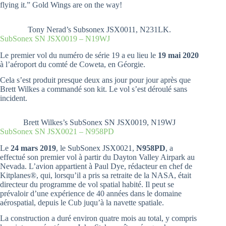
flying it.” Gold Wings are on the way!
Tony Nerad’s Subsonex JSX0011, N231LK.
SubSonex SN JSX0019 – N19WJ
Le premier vol du numéro de série 19 a eu lieu le
19 mai 2020
à l’aéroport du comté de Coweta, en Géorgie.
Cela s’est produit presque deux ans jour pour jour après que
Brett Wilkes a commandé son kit. Le vol s’est déroulé sans
incident.
Brett Wilkes’s SubSonex SN JSX0019, N19WJ
SubSonex SN JSX0021 – N958PD
Le
24 mars 2019
, le SubSonex JSX0021,
N958PD
, a
effectué son premier vol à partir du Dayton Valley Airpark au
Nevada. L’avion appartient à Paul Dye, rédacteur en chef de
Kitplanes®, qui, lorsqu’il a pris sa retraite de la NASA, était
directeur du programme de vol spatial habité. Il peut se
prévaloir d’une expérience de 40 années dans le domaine
aérospatial, depuis le Cub juqu’à la navette spatiale.
La construction a duré environ quatre mois au total, y compris