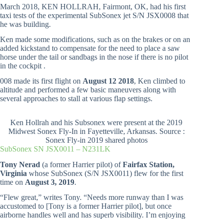
March 2018, KEN HOLLRAH, Fairmont, OK, had his first
taxi tests of the experimental SubSonex jet S/N JSX0008 that
he was building.
Ken made some modifications, such as on the brakes or on an
added kickstand to compensate for the need to place a saw
horse under the tail or sandbags in the nose if there is no pilot
in the cockpit .
008 made its first flight on
August 12 2018
, Ken climbed to
altitude and performed a few basic maneuvers along with
several approaches to stall at various flap settings.
Ken Hollrah and his Subsonex were present at the 2019
Midwest Sonex Fly-In in Fayetteville, Arkansas. Source :
Sonex Fly-in 2019 shared photos
SubSonex SN JSX0011 – N231LK
Tony Nerad
(a former Harrier pilot) of
Fairfax Station,
Virginia
whose SubSonex (S/N JSX0011) flew for the first
time on
August 3, 2019
.
“Flew great,” writes Tony. “Needs more runway than I was
accustomed to [Tony is a former Harrier pilot], but once
airborne handles well and has superb visibility. I’m enjoying