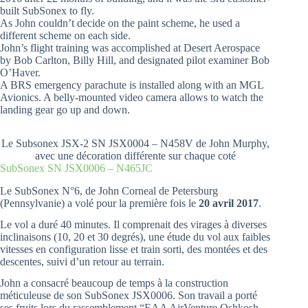
built SubSonex to fly.
As John couldn’t decide on the paint scheme, he used a
different scheme on each side.
John’s flight training was accomplished at Desert Aerospace
by Bob Carlton, Billy Hill, and designated pilot examiner Bob
O’Haver.
A BRS emergency parachute is installed along with an MGL
Avionics. A belly-mounted video camera allows to watch the
landing gear go up and down.
Le Subsonex JSX-2 SN JSX0004 – N458V de John Murphy,
avec une décoration différente sur chaque coté
SubSonex SN JSX0006 – N465JC
Le SubSonex N°6, de John Corneal de Petersburg
(Pennsylvanie) a volé pour la première fois le
20 avril 2017
.
Le vol a duré 40 minutes. Il comprenait des virages à diverses
inclinaisons (10, 20 et 30 degrés), une étude du vol aux faibles
vitesses en configuration lisse et train sorti, des montées et des
descentes, suivi d’un retour au terrain.
John a consacré beaucoup de temps à la construction
méticuleuse de son SubSonex JSX0006. Son travail a porté
ses fruits lors du rassemblement “EAA AirVenture Oshkosh