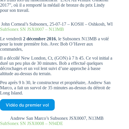
2017”, où il a remporté la médail de bronze du prix Lindy
pour son travail.
John Corneal’s Subsonex, 25-07-17 – KOSH – Oshkosh, WI
SubSonex SN JSX0007 – N13MB
Le vendredi
2 décembre 2016
, le Subsonex N13MB a volé
pour la toute première fois. Avec Bob O’Haver aux
commandes,
Il a décollé New London, Ct, (GON) à 7 h 45. Ce vol initial a
duré un peu plus de 30 minutes. Bob a effectué quelques
décrochages et un vol lent suivi d’une approche à basse
altitude au-dessus du terrain.
Peu après 9 h 30, le constructeur et propriétaire, Andrew San
Marco, a fait un survol de 35 minutes au-dessus du détroit de
Long Island.
Vidéo du premier vol
Andrew San Marco’s Subsonex JSX0007, N13MB
SubSonex SN JSX0008 – N94DE