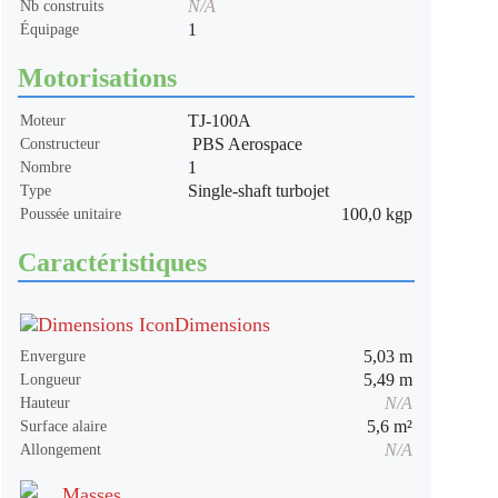
N/A
Nb construits
1
Équipage
Motorisations
TJ-100A
Moteur
PBS Aerospace
Constructeur
1
Nombre
Single-shaft turbojet
Type
100,0 kgp
Poussée unitaire
Caractéristiques
Dimensions
5,03 m
Envergure
5,49 m
Longueur
N/A
Hauteur
5,6 m²
Surface alaire
N/A
Allongement
Masses