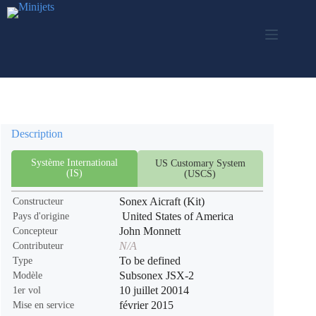
Passer
au
contenu
Description
Système International
US Customary System
(IS)
(USCS)
Sonex Aicraft (Kit)
Constructeur
United States of America
Pays d'origine
John Monnett
Concepteur
N/A
Contributeur
To be defined
Type
Subsonex JSX-2
Modèle
10 juillet 20014
1er vol
février 2015
Mise en service