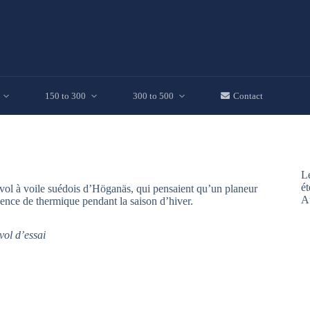
150 to 300
300 to 500
Contact
Le
ét
vol à voile suédois d’Höganäs, qui pensaient qu’un planeur
A
bsence de thermique pendant la saison d’hiver.
vol d’essai