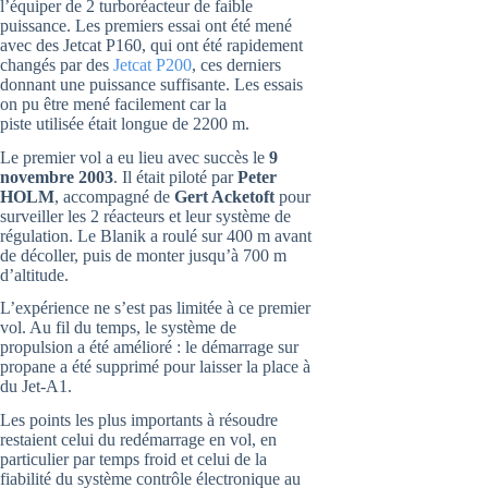
l’équiper de 2 turboréacteur de faible
puissance. Les premiers essai ont été mené
avec des Jetcat P160, qui ont été rapidement
changés par des
Jetcat P200
, ces derniers
donnant une puissance suffisante. Les essais
on pu être mené facilement car la
piste utilisée était longue de 2200 m.
Le premier vol a eu lieu avec succès le
9
novembre 2003
. Il était piloté par
Peter
HOLM
, accompagné de
Gert Acketoft
pour
surveiller les 2 réacteurs et leur système de
régulation. Le Blanik a roulé sur 400 m avant
de décoller, puis de monter jusqu’à 700 m
d’altitude.
L’expérience ne s’est pas limitée à ce premier
vol. Au fil du temps, le système de
propulsion a été amélioré : le démarrage sur
propane a été supprimé pour laisser la place à
du Jet-A1.
Les points les plus importants à résoudre
restaient celui du redémarrage en vol, en
particulier par temps froid et celui de la
fiabilité du système contrôle électronique au