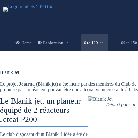
Skip
to
content
Home
Exploration
0 to 100
100 to 150
Blanik Jet
Le projet
Jetarna
(Blanik jet) a été mené par des membres du Club de 
propulsé par un réacteur pouvait être une alternative intéressante à l’a
Le Blanik jet, un planeur
Départ pour un 
équipé de 2 réacteurs
Jetcat P200
Le club disposant d’un Blanik, l’idée a été de