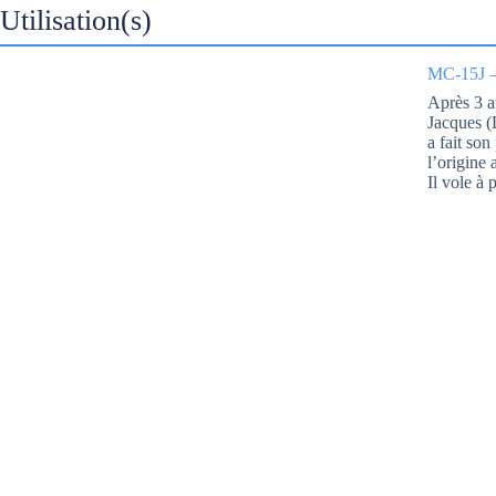
Utilisation(s)
MC-15J – 
Après 3 a
Jacques 
a fait so
l’origine
Il vole à