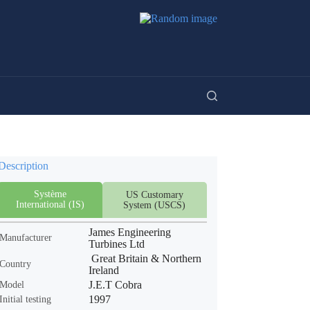
Description
Système
US Customary
International (IS)
System (USCS)
James Engineering
Manufacturer
Turbines Ltd
Great Britain & Northern
Country
Ireland
J.E.T Cobra
Model
1997
Initial testing