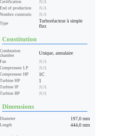
N/A
Certification
N/A
End of production
N/A
Nombre construits
Turboréacteur à simple
Type
flux
Constitution
Combustion
Unique, annulaire
chamber
N/A
Fan
N/A
Compresseur LP
1C
Compresseur HP
1
Turbine HP
N/A
Turbine IP
N/A
Turbine BP
Dimensions
197,0 mm
Diameter
444,0 mm
Length