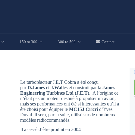
150 to 300
300 to 500
Contact
Le turboréacteur J.E.T Cobra a été conçu
par
D.James
et
J.Walles
et construit par la
James
Engineering Turbines Ltd (J.E.T)
. A l’origine ce
n’était pas un moteur destiné à propulser un avion,
mais ses performances ont été si intéressantes qu’il a
été choisi pour équiper le
MC15J Cricri
d’Yves
Duval. Il sera, par la suite, utilisé sur de nombreux
modèles radiocommandés.
Il a cessé d’être produit en 2004