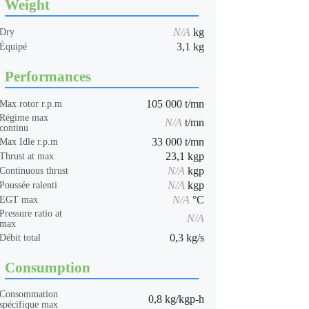
Weight
N/A
kg
Dry
3,1 kg
Équipé
Performances
105 000 t/mn
Max rotor r.p.m
Régime max
N/A
t/mn
continu
33 000 t/mn
Max Idle r.p.m
23,1 kgp
Thrust at max
N/A
kgp
Continuous thrust
N/A
kgp
Poussée ralenti
N/A
°C
EGT max
Pressure ratio at
N/A
max
0,3 kg/s
Débit total
Consumption
Consommation
0,8 kg/kgp-h
spécifique max