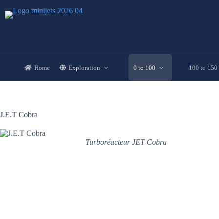
Skip
to
content
Home
Exploration
0 to 100
100 to 150
J.E.T Cobra
Turboréacteur JET Cobra