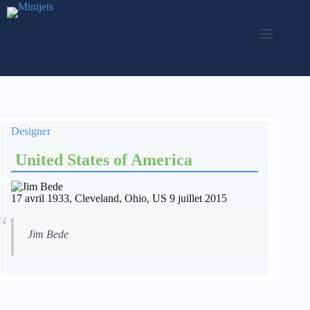
Skip
to
content
Designer
United States of America
17 avril 1933, Cleveland, Ohio, US 9 juillet 2015
Jim Bede