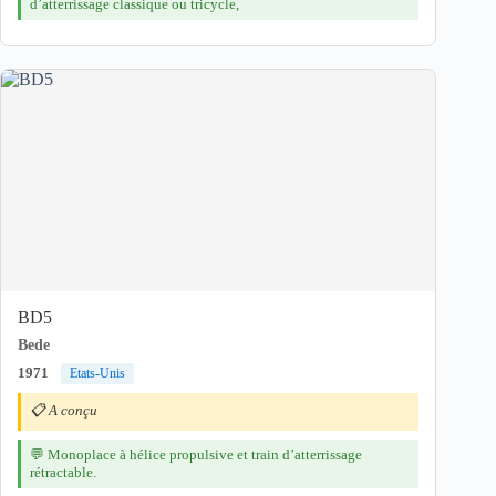
d’atterrissage classique ou tricycle,
BD5
Bede
1971
Etats-Unis
📋 A conçu
💬 Monoplace à hélice propulsive et train d’atterrissage
rétractable.