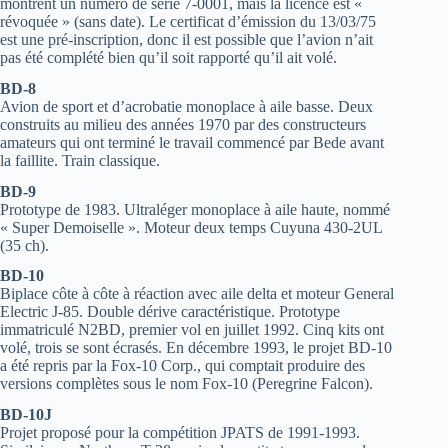
montrent un numéro de série 7-0001, mais la licence est «
révoquée » (sans date). Le certificat d’émission du 13/03/75
est une pré-inscription, donc il est possible que l’avion n’ait
pas été complété bien qu’il soit rapporté qu’il ait volé.
BD-8
Avion de sport et d’acrobatie monoplace à aile basse. Deux
construits au milieu des années 1970 par des constructeurs
amateurs qui ont terminé le travail commencé par Bede avant
la faillite. Train classique.
BD-9
Prototype de 1983. Ultraléger monoplace à aile haute, nommé
« Super Demoiselle ». Moteur deux temps Cuyuna 430-2UL
(35 ch).
BD-10
Biplace côte à côte à réaction avec aile delta et moteur General
Electric J-85. Double dérive caractéristique. Prototype
immatriculé N2BD, premier vol en juillet 1992. Cinq kits ont
volé, trois se sont écrasés. En décembre 1993, le projet BD-10
a été repris par la Fox-10 Corp., qui comptait produire des
versions complètes sous le nom Fox-10 (Peregrine Falcon).
BD-10J
Projet proposé pour la compétition JPATS de 1991-1993.