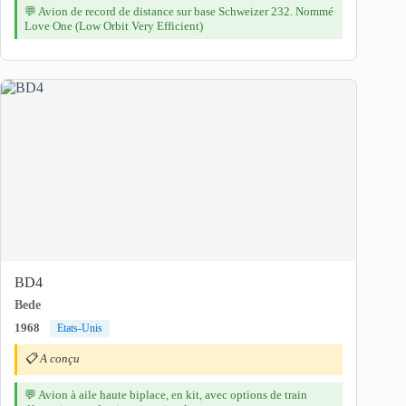
💬 Avion de record de distance sur base Schweizer 232. Nommé
Love One (Low Orbit Very Efficient)
BD4
Bede
1968
Etats-Unis
📋 A conçu
💬 Avion à aile haute biplace, en kit, avec options de train