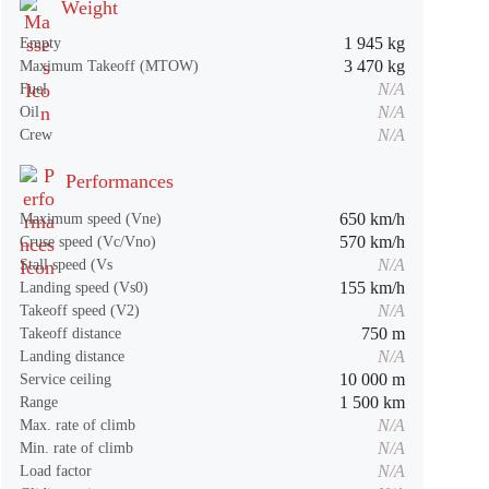
Weight
1 945 kg
Empty
3 470 kg
Maximum Takeoff (MTOW)
N/A
Fuel
N/A
Oil
N/A
Crew
Performances
650 km/h
Maximum speed (Vne)
570 km/h
Cruse speed (Vc/Vno)
N/A
Stall speed (Vs
155 km/h
Landing speed (Vs0)
N/A
Takeoff speed (V2)
750 m
Takeoff distance
N/A
Landing distance
10 000 m
Service ceiling
1 500 km
Range
N/A
Max. rate of climb
N/A
Min. rate of climb
N/A
Load factor