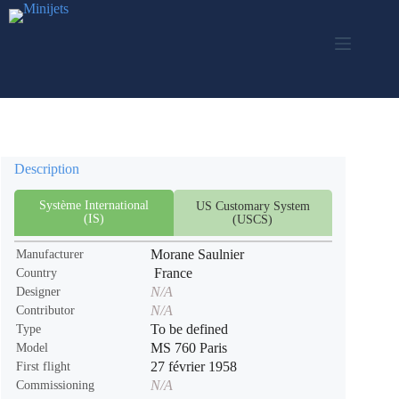
Skip
to
content
Description
Système International
US Customary System
(IS)
(USCS)
Morane Saulnier
Manufacturer
France
Country
N/A
Designer
N/A
Contributor
To be defined
Type
MS 760 Paris
Model
27 février 1958
First flight
N/A
Commissioning