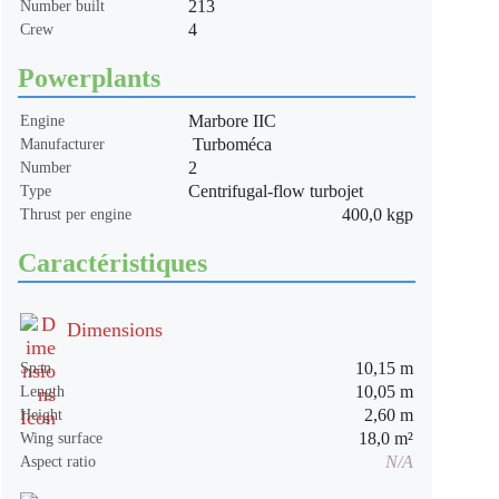
213
Number built
4
Crew
Powerplants
Marbore IIC
Engine
Turboméca
Manufacturer
2
Number
Centrifugal-flow turbojet
Type
400,0 kgp
Thrust per engine
Caractéristiques
Dimensions
10,15 m
Span
10,05 m
Length
2,60 m
Height
18,0 m²
Wing surface
N/A
Aspect ratio