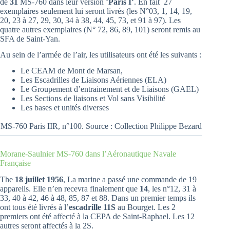
de
31
MS-760 dans leur version ‘
Paris I
‘. En fait 27
exemplaires seulement lui seront livrés (les N°03, 1, 14, 19,
20, 23 à 27, 29, 30, 34 à 38, 44, 45, 73, et 91 à 97). Les
quatre autres exemplaires (N° 72, 86, 89, 101) seront remis au
SFA de Saint-Yan.
Au sein de l’armée de l’air, les utilisateurs ont été les suivants :
Le CEAM de Mont de Marsan,
Les Escadrilles de Liaisons Aériennes (ELA)
Le Groupement d’entrainement et de Liaisons (GAEL)
Les Sections de liaisons et Vol sans Visibilité
Les bases et unités diverses
MS-760 Paris IIR, n°100. Source : Collection Philippe Bezard
Morane-Saulnier MS-760 dans l’Aéronautique Navale
Française
The
18 juillet 1956
, La marine a passé une commande de 19
appareils. Elle n’en recevra finalement que
14
, les n°12, 31 à
33, 40 à 42, 46 à 48, 85, 87 et 88. Dans un premier temps ils
ont tous été livrés à l’
escadrille 11S
au Bourget. Les 2
premiers ont été affecté à la CEPA de Saint-Raphael. Les 12
autres seront affectés à la 2S.