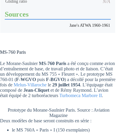
N/A
Gliding ratio
Sources
Jane's ATWA 1960-1961
MS-760 Paris
Le Morane-Saulnier
MS-760 Paris
a été conçu comme avion
d’entraînement de base, de travail photo et de liaison. C’était
un développement du MS 755 « Fleuret ». Le prototype MS
760-01 (
F-WGVO
puis
F-BGVO
) a décollé pour la première
fois de
Melun-Villaroche
le
29 juillet 1954
. L’équipage était
composé de
Jean-Cliquet
et de Rémy Raymond. L’avion
était équipé de 2 turboréacteurs
Turbomeca Marbore II
.
Prototype du Morane-Saulnier Paris. Source : Aviation
Magazine
Deux modèles de base seront construits en série :
le MS 760A « Paris » I (150 exemplaires)