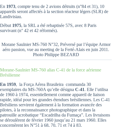
En
1973
, compte tenu de 2 avions détruits (n°84 et 31), 10
appareils seront affectés à la section réacteur légers (SLR) de
Landivisiau.
Début
1975
, la SRL a été rebaptisée 57S, avec 8 Paris
survivant (n° 42 et 42 réformés).
Morane Saulnier MS-760 N°32, Préversé par l’équipe Armor
aéro passion, vue au meeting de la Ferté-Alais en juin 2011.
Photo Philippe BEZARD
Morane-Saulnier MS-760 alias C-41 de la force aérienne
Brésilienne
En 1959
, la Força Aérea Brasileira commanda 30
exemplaires du MS-760A qu’elle désigna
C-41
. Elle l’utilisa
de 1960 à 1974, essentiellement comme appareil de liaison
rapide, idéal pour les grandes étendues brésiliennes. Les C-41
Brésiliens servirent également à la formation avancée des
pilotes, à la reconnaissance photographique et dans la
patrouille acrobatique “Escadrilha da Fumaça”. Les livraisons
se déroulèrent de février 1960 jusqu’au 21 mars 1960. Elles
concernèrent les N°51 à 68, 70, 71 et 74 à 83.