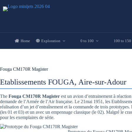
Skip
to
content
Home
Exploration
0 to 100
100 to 150
Fouga CM170R Magister
Etablissements FOUGA, Aire-sur-Adour
The
Fouga CM170R Magister
est un avion d’entrainement à réactio
demande de l’Armée de l’Air française. Le 21mai 1951, les Etablissement
réalisation d’un jet d’entraînement et la commande de trois prototypes.
(les 01 et 03) et un avec un empennage classique (le 02). Malgré le cr
pour les exemplaires de série.
Prototype du Fouga CM170R Magis