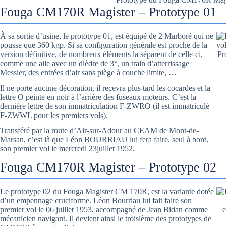
Fouga CM170R Magister – Prototype 01
À sa sortie d’usine, le prototype 01, est équipé de 2 Marboré qui ne
pousse que 360 kgp. Si sa configuration générale est proche de la
version définitive, de nombreux éléments la séparent de celle-ci,
Pr
comme une aile avec un dièdre de 3°, un train d’atterrissage
Messier, des entrées d’air sans piège à couche limite, …
Il ne porte aucune décoration, il recevra plus tard les cocardes et la
lettre O peinte en noir à l’arrière des fuseaux moteurs. C’est la
dernière lettre de son immatriculation F-ZWRO (il est immatriculé
F-ZWWL pour les premiers vols).
Transféré par la route d’Air-sur-Adour au CEAM de Mont-de-
Marsan, c’est là que Léon BOURRIAU lui fera faire, seul à bord,
son premier vol le mercredi 23juillet 1952.
Fouga CM170R Magister – Prototype 02
Le prototype 02 du Fouga Magister CM 170R, est la variante dotée
d’un empennage cruciforme. Léon Bourriau lui fait faire son
premier vol le 06 juillet 1953, accompagné de Jean Bidan comme
e
mécanicien navigant. Il devient ainsi le troisième des prototypes de