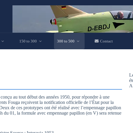
150 to 300
300 to 500
Contact
Le
ét
A
n conçu au tout début des années 1950, pour répondre à une
s Fouga reçoivent la notification officielle de l’État pour la
 Deux de ces prototypes ont été réalisé avec l’empennage papillon
ash du 01, la formule avec empennage papillon (en V) sera retenue
ter Source : Interavia 1953