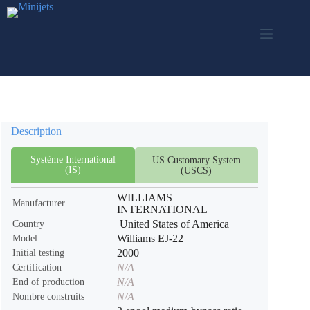
Skip
to
content
Description
Système International
US Customary System
(IS)
(USCS)
WILLIAMS
Manufacturer
INTERNATIONAL
United States of America
Country
Williams EJ-22
Model
2000
Initial testing
N/A
Certification
N/A
End of production
N/A
Nombre construits