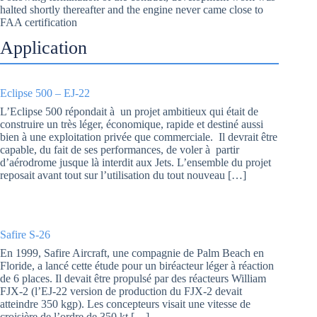
halted shortly thereafter and the engine never came close to
FAA certification
Application
Eclipse 500 – EJ-22
L’Eclipse 500 répondait à un projet ambitieux qui était de
construire un très léger, économique, rapide et destiné aussi
bien à une exploitation privée que commerciale. Il devrait être
capable, du fait de ses performances, de voler à partir
d’aérodrome jusque là interdit aux Jets. L’ensemble du projet
reposait avant tout sur l’utilisation du tout nouveau […]
Safire S-26
En 1999, Safire Aircraft, une compagnie de Palm Beach en
Floride, a lancé cette étude pour un biréacteur léger à réaction
de 6 places. Il devait être propulsé par des réacteurs William
FJX-2 (l’EJ-22 version de production du FJX-2 devait
atteindre 350 kgp). Les concepteurs visait une vitesse de
croisière de l’ordre de 350 kt […]