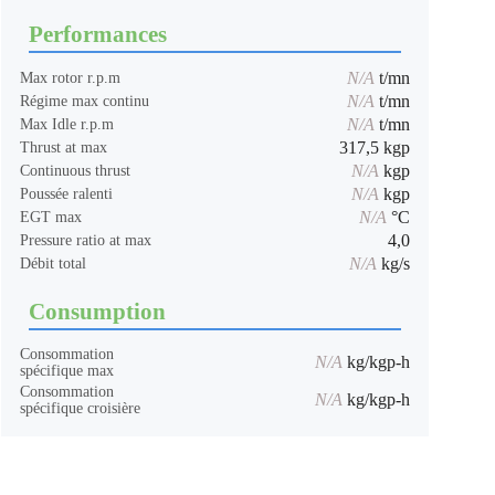
Performances
N/A
t/mn
Max rotor r.p.m
N/A
t/mn
Régime max continu
N/A
t/mn
Max Idle r.p.m
317,5 kgp
Thrust at max
N/A
kgp
Continuous thrust
N/A
kgp
Poussée ralenti
N/A
°C
EGT max
4,0
Pressure ratio at max
N/A
kg/s
Débit total
Consumption
Consommation
N/A
kg/kgp-h
spécifique max
Consommation
N/A
kg/kgp-h
spécifique croisière