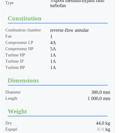
3-spool medium-bypass ratio
Type
turbofan
Constitution
reverse-flow annular
Combustion chamber
1
Fan
4A
Compresseur LP
5A
Compresseur HP
1A
Turbine HP
1A
Turbine IP
1A
Turbine BP
Dimensions
380,0 mm
Diameter
1 000,0 mm
Length
Weight
44,0 kg
Dry
N/A
kg
Équipé