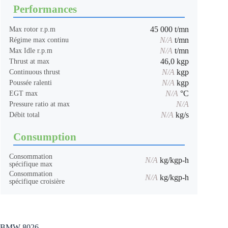
Performances
45 000 t/mn
Max rotor r.p.m
N/A
t/mn
Régime max continu
N/A
t/mn
Max Idle r.p.m
46,0 kgp
Thrust at max
N/A
kgp
Continuous thrust
N/A
kgp
Poussée ralenti
N/A
°C
EGT max
N/A
Pressure ratio at max
N/A
kg/s
Débit total
Consumption
Consommation
N/A
kg/kgp-h
spécifique max
Consommation
N/A
kg/kgp-h
spécifique croisière
BMW 8026