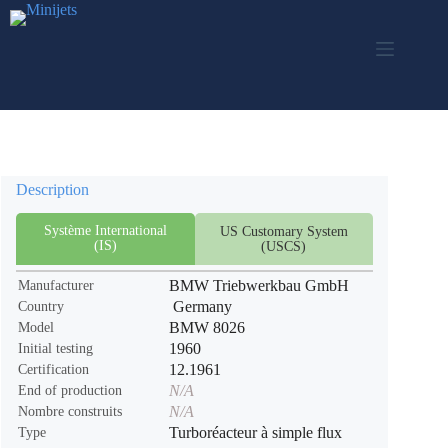
Skip
to
content
Description
Système International
US Customary System
(IS)
(USCS)
BMW Triebwerkbau GmbH
Manufacturer
Germany
Country
BMW 8026
Model
1960
Initial testing
12.1961
Certification
N/A
End of production
N/A
Nombre construits
Turboréacteur à simple flux
Type