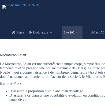
Skip
to
content
Home
Exploration
0 to 100
100 to 150
Microturbo Eclair
Le Microturbo Eclair est une turboréacteur simple corps, simple flux don
température et de pression une poussé maximale de 80 Kg. La toute prem
Noelle “, qui a donné naissance à de nombreux démarreurs / APU tels 
donné naissance au premier turboréacteur de la société, le Microturbo E
Il a pour rôle :
D’assurer la propulsion d’un planeur au décollage
D’assurer à ce planeur une possibilité d’évolution en conditions
cours de vol.