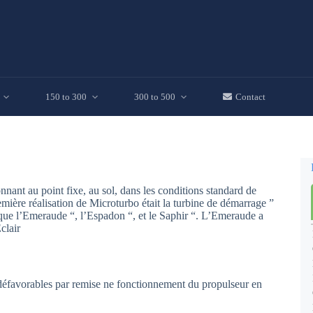
150 to 300
300 to 500
Contact
nant au point fixe, au sol, dans les conditions standard de
ière réalisation de Microturbo était la turbine de démarrage ”
que l’Emeraude “, l’Espadon “, et le Saphir “. L’Emeraude a
clair
 défavorables par remise ne fonctionnement du propulseur en