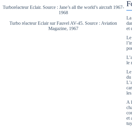
F
Turboréacteur Eclair. Source : Jane’s all the world’s aircraft 1967-
1968
La
Turbo réacteur Eclair sur Fauvel AV-45. Source : Aviation
da
Magazine, 1967
et 
Le
l’
po
L’
le 
Le
du 
L’
car
les
A 
ch
co
et 
tuy