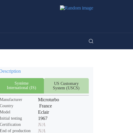
Description
Système
US Customary
International (IS)
System (USCS)
Microturbo
Manufacturer
France
Country
Eclair
Model
1967
Initial testing
N/A
Certification
N/A
End of production