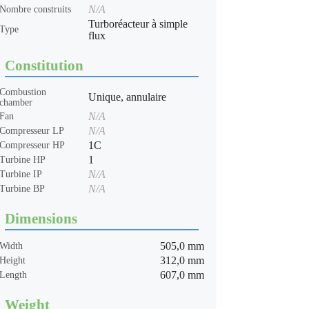
N/A
Nombre construits
Turboréacteur à simple
Type
flux
Constitution
Combustion
Unique, annulaire
chamber
N/A
Fan
N/A
Compresseur LP
1C
Compresseur HP
1
Turbine HP
N/A
Turbine IP
N/A
Turbine BP
Dimensions
505,0 mm
Width
312,0 mm
Height
607,0 mm
Length
Weight