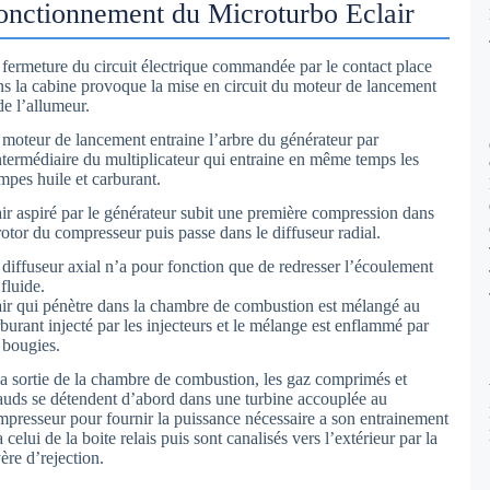
onctionnement du Microturbo Eclair
 fermeture du circuit électrique commandée par le contact place
ns la cabine provoque la mise en circuit du moteur de lancement
de l’allumeur.
 moteur de lancement entraine l’arbre du générateur par
intermédiaire du multiplicateur qui entraine en même temps les
mpes huile et carburant.
air aspiré par le générateur subit une première compression dans
rotor du compresseur puis passe dans le diffuseur radial.
 diffuseur axial n’a pour fonction que de redresser l’écoulement
fluide.
air qui pénètre dans la chambre de combustion est mélangé au
burant injecté par les injecteurs et le mélange est enflammé par
 bougies.
la sortie de la chambre de combustion, les gaz comprimés et
auds se détendent d’abord dans une turbine accouplée au
mpresseur pour fournir la puissance nécessaire a son entrainement
a celui de la boite relais puis sont canalisés vers l’extérieur par la
ère d’rejection.