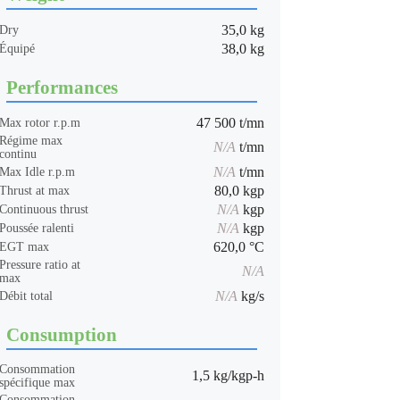
35,0 kg
Dry
38,0 kg
Équipé
Performances
47 500 t/mn
Max rotor r.p.m
Régime max
N/A
t/mn
continu
N/A
t/mn
Max Idle r.p.m
80,0 kgp
Thrust at max
N/A
kgp
Continuous thrust
N/A
kgp
Poussée ralenti
620,0 °C
EGT max
Pressure ratio at
N/A
max
N/A
kg/s
Débit total
Consumption
Consommation
1,5 kg/kgp-h
spécifique max
Consommation