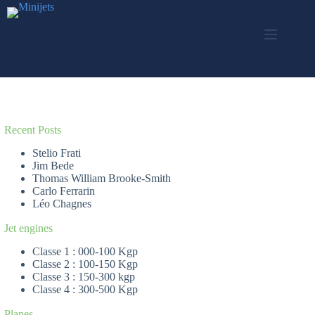
Skip
to
content
Recent Posts
Stelio Frati
Jim Bede
Thomas William Brooke-Smith
Carlo Ferrarin
Léo Chagnes
Jet engines
Classe 1 : 000-100 Kgp
Classe 2 : 100-150 Kgp
Classe 3 : 150-300 kgp
Classe 4 : 300-500 Kgp
Planes