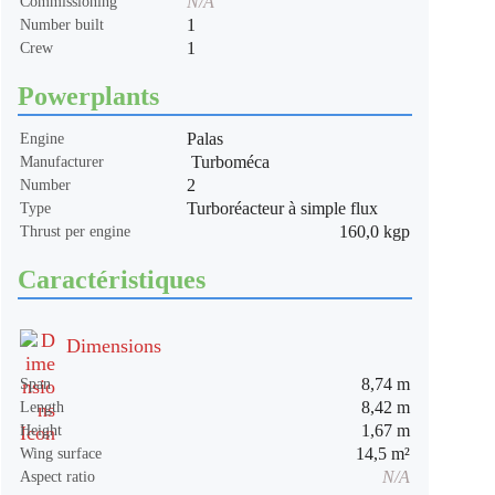
N/A
Commissioning
1
Number built
1
Crew
Powerplants
Palas
Engine
Turboméca
Manufacturer
2
Number
Turboréacteur à simple flux
Type
160,0 kgp
Thrust per engine
Caractéristiques
Dimensions
8,74 m
Span
8,42 m
Length
1,67 m
Height
14,5 m²
Wing surface
N/A
Aspect ratio