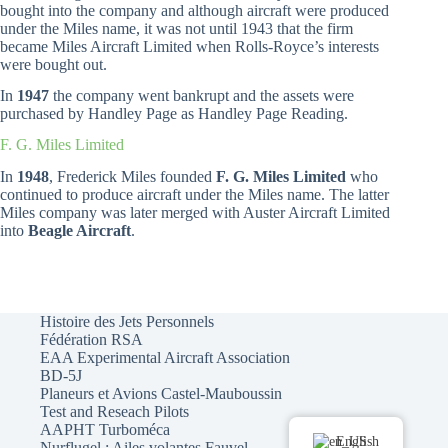
bought into the company and although aircraft were produced
under the Miles name, it was not until 1943 that the firm
became Miles Aircraft Limited when Rolls-Royce’s interests
were bought out.
In
1947
the company went bankrupt and the assets were
purchased by Handley Page as Handley Page Reading.
F. G. Miles Limited
In
1948
, Frederick Miles founded
F. G. Miles Limited
who
continued to produce aircraft under the Miles name. The latter
Miles company was later merged with Auster Aircraft Limited
into
Beagle Aircraft
.
Histoire des Jets Personnels
Fédération RSA
EAA Experimental Aircraft Association
BD-5J
Planeurs et Avions Castel-Mauboussin
Test and Reseach Pilots
AAPHT Turboméca
English
Nurflugel : Ailes volantes Fauvel