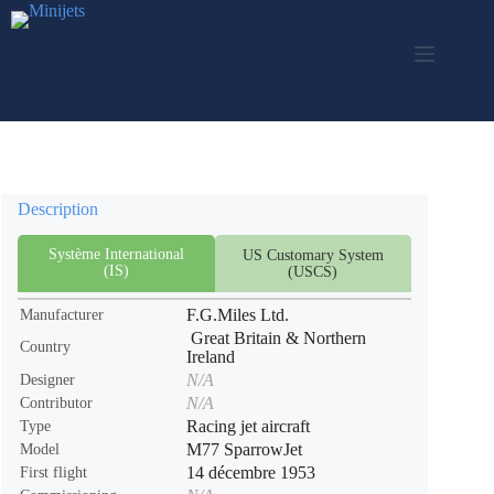
Skip
to
content
Description
Système International
US Customary System
(IS)
(USCS)
F.G.Miles Ltd.
Manufacturer
Great Britain & Northern
Country
Ireland
N/A
Designer
N/A
Contributor
Racing jet aircraft
Type
M77 SparrowJet
Model
14 décembre 1953
First flight