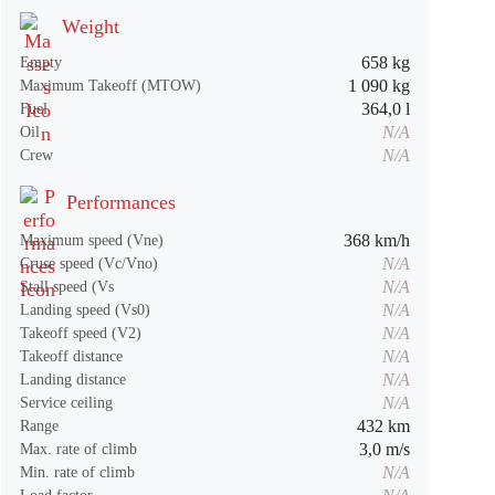
Weight
658 kg
Empty
1 090 kg
Maximum Takeoff (MTOW)
364,0 l
Fuel
N/A
Oil
N/A
Crew
Performances
368 km/h
Maximum speed (Vne)
N/A
Cruse speed (Vc/Vno)
N/A
Stall speed (Vs
N/A
Landing speed (Vs0)
N/A
Takeoff speed (V2)
N/A
Takeoff distance
N/A
Landing distance
N/A
Service ceiling
432 km
Range
3,0 m/s
Max. rate of climb
N/A
Min. rate of climb