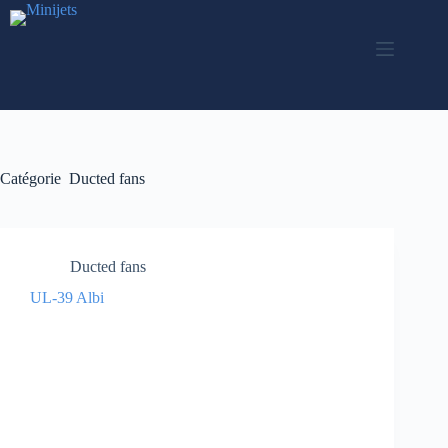
Passer
au
contenu
Catégorie
Ducted fans
Ducted fans
UL-39 Albi