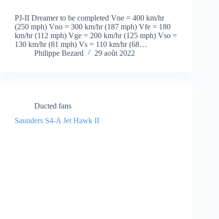
PJ-II Dreamer to be completed Vne = 400 km/hr
(250 mph) Vno = 300 km/hr (187 mph) Vfe = 180
km/hr (112 mph) Vge = 200 km/hr (125 mph) Vso =
130 km/hr (81 mph) Vs = 110 km/hr (68…
Philippe Bezard
29 août 2022
Ducted fans
Saunders S4-A Jet Hawk II