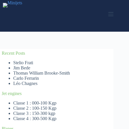
Passer
au
contenu
Recent Posts
Stelio Frati
Jim Bede
Thomas William Brooke-Smith
Carlo Ferrarin
Léo Chagnes
Jet engines
Classe 1 : 000-100 Kgp
Classe 2 : 100-150 Kgp
Classe 3 : 150-300 kgp
Classe 4 : 300-500 Kgp
Planes