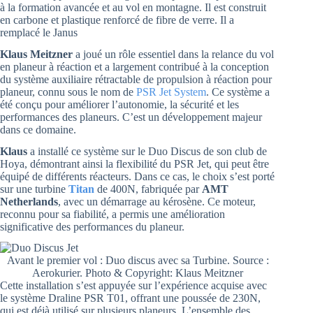
à la formation avancée et au vol en montagne. Il est construit
en carbone et plastique renforcé de fibre de verre. Il a
remplacé le Janus
Klaus Meitzner
a joué un rôle essentiel dans la relance du vol
en planeur à réaction et a largement contribué à la conception
du système auxiliaire rétractable de propulsion à réaction pour
planeur, connu sous le nom de
PSR Jet System
. Ce système a
été conçu pour améliorer l’autonomie, la sécurité et les
performances des planeurs. C’est un développement majeur
dans ce domaine.
Klaus
a installé ce système sur le Duo Discus de son club de
Hoya, démontrant ainsi la flexibilité du PSR Jet, qui peut être
équipé de différents réacteurs. Dans ce cas, le choix s’est porté
sur une turbine
Titan
de 400N, fabriquée par
AMT
Netherlands
, avec un démarrage au kérosène. Ce moteur,
reconnu pour sa fiabilité, a permis une amélioration
significative des performances du planeur.
Avant le premier vol : Duo discus avec sa Turbine. Source :
Aerokurier. Photo & Copyright: Klaus Meitzner
Cette installation s’est appuyée sur l’expérience acquise avec
le système Draline PSR T01, offrant une poussée de 230N,
qui est déjà utilisé sur plusieurs planeurs. L’ensemble des