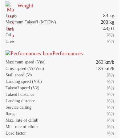
Weight
83 kg
Empty
200 kg
Maximum Takeoff (MTOW)
43,0 l
Fuel
N/A
Oil
N/A
Crew
Performances
260 km/h
Maximum speed (Vne)
185 km/h
Cruse speed (Vc/Vno)
N/A
Stall speed (Vs
N/A
Landing speed (Vs0)
N/A
Takeoff speed (V2)
N/A
Takeoff distance
N/A
Landing distance
N/A
Service ceiling
N/A
Range
N/A
Max. rate of climb
N/A
Min. rate of climb
N/A
Load factor