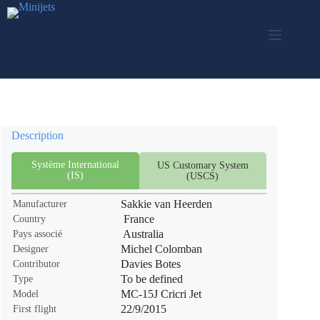
Skip
to
content
Description
Système International
US Customary System
(IS)
(USCS)
Sakkie van Heerden
Manufacturer
France
Country
Australia
Pays associé
Michel Colomban
Designer
Davies Botes
Contributor
To be defined
Type
MC-15J Cricri Jet
Model
22/9/2015
First flight