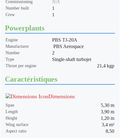
N/A
Commissioning
1
Number built
1
Crew
Powerplants
PBS TJ-20A
Engine
PBS Aerospace
Manufacturer
2
Number
Single-shaft turbojet
Type
21,4 kgp
Thrust per engine
Caractéristiques
Dimensions
5,30 m
Span
3,90 m
Length
1,20 m
Height
3,4 m²
Wing surface
8,50
Aspect ratio