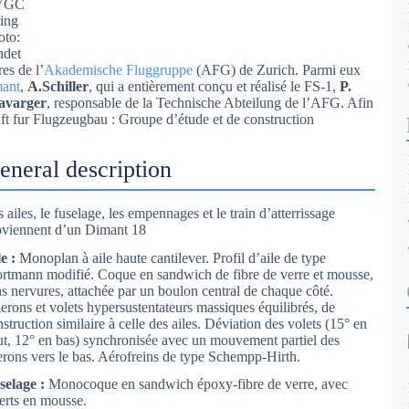
 VGC
ing
oto:
ndet
es de l’
Akademische Fluggruppe
(AFG) de Zurich. Parmi eux
ant
,
A.Schiller
, qui a entièrement conçu et réalisé le FS-1,
P.
avarger
, responsable de la Technische Abteilung de l’AFG. Afin
 fur Flugzeugbau : Groupe d’étude et de construction
eneral description
 ailes, le fuselage, les empennages et le train d’atterrissage
oviennent d’un Dimant 18
e :
Monoplan à aile haute cantilever. Profil d’aile de type
rtmann modifié. Coque en sandwich de fibre de verre et mousse,
ns nervures, attachée par un boulon central de chaque côté.
lerons et volets hypersustentateurs massiques équilibrés, de
struction similaire à celle des ailes. Déviation des volets (15° en
ut, 12° en bas) synchronisée avec un mouvement partiel des
lerons vers le bas. Aérofreins de type Schempp-Hirth.
selage :
Monocoque en sandwich époxy-fibre de verre, avec
serts en mousse.