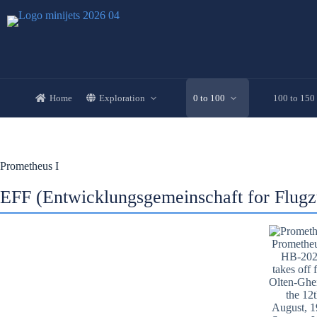
Skip
to
content
Home
Exploration
0 to 100
100 to 150
Prometheus I
EFF (Entwicklungsgemeinschaft for Flug
Prometheu
HB-202
takes off
Olten-Ghe
the 12
August, 1