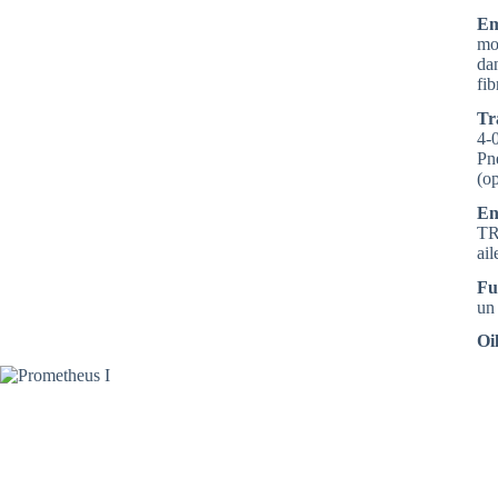
Em
mo
da
fib
Tr
4-0
Pn
(o
En
TR
ail
Fu
un 
Oi