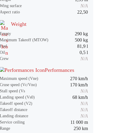
N/A
Wing surface
22,50
Aspect ratio
Weight
290 kg
Empty
500 kg
Maximum Takeoff (MTOW)
81,9 l
Fuel
0,5 l
Oil
N/A
Crew
Performances
270 km/h
Maximum speed (Vne)
170 km/h
Cruse speed (Vc/Vno)
N/A
Stall speed (Vs
68 km/h
Landing speed (Vs0)
N/A
Takeoff speed (V2)
N/A
Takeoff distance
N/A
Landing distance
11 000 m
Service ceiling
250 km
Range