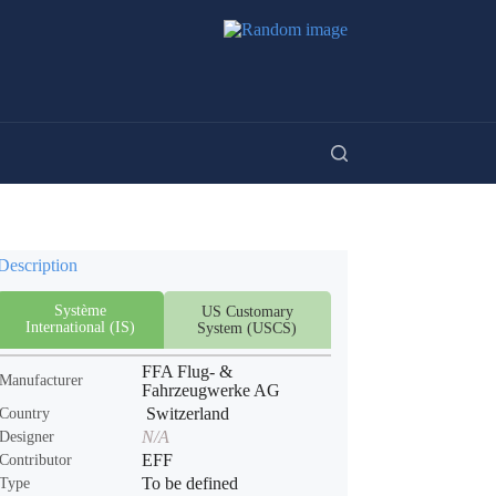
Description
Système
US Customary
International (IS)
System (USCS)
FFA Flug- &
Manufacturer
Fahrzeugwerke AG
Switzerland
Country
N/A
Designer
EFF
Contributor
To be defined
Type