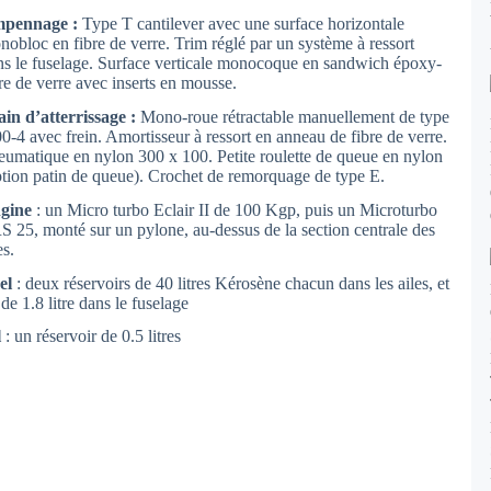
pennage :
Type T cantilever avec une surface horizontale
nobloc en fibre de verre. Trim réglé par un système à ressort
ns le fuselage. Surface verticale monocoque en sandwich époxy-
re de verre avec inserts en mousse.
ain d’atterrissage :
Mono-roue rétractable manuellement de type
0-4 avec frein. Amortisseur à ressort en anneau de fibre de verre.
eumatique en nylon 300 x 100. Petite roulette de queue en nylon
ption patin de queue). Crochet de remorquage de type E.
gine
: un Micro turbo Eclair II de 100 Kgp, puis un Microturbo
S 25, monté sur un pylone, au-dessus de la section centrale des
es.
el
: deux réservoirs de 40 litres Kérosène chacun dans les ailes, et
de 1.8 litre dans le fuselage
l
: un réservoir de 0.5 litres