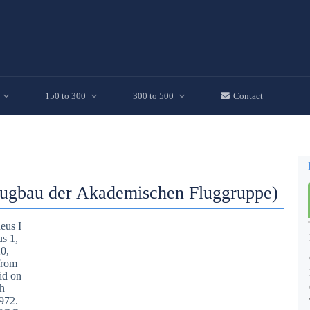
150 to 300
300 to 500
Contact
zugbau der Akademischen Fluggruppe)
s 1,
0,
 from
id on
th
972.