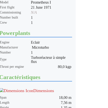
Prometheus I
Model
21 June 1971
First flight
N/A
Commissioning
1
Number built
1
Crew
Powerplants
Eclair
Engine
Microturbo
Manufacturer
1
Number
Turboréacteur à simple
Type
flux
80,0 kgp
Thrust per engine
Caractéristiques
Dimensions
18,00 m
Span
7,56 m
Length
1,35 m
Height