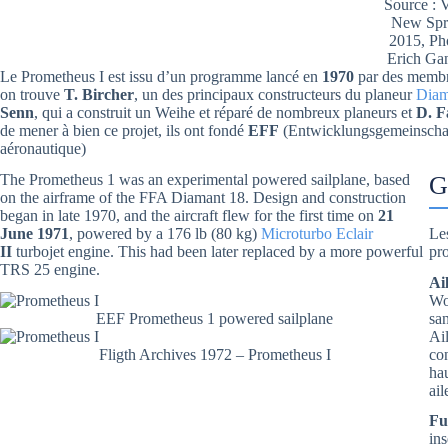
Source :
New Spr
2015, Ph
Erich Ga
Le Prometheus I est issu d’un programme lancé en
1970
par des membr
on trouve
T. Bircher
, un des principaux constructeurs du planeur
Diam
Senn
, qui a construit un Weihe et réparé de nombreux planeurs et
D. F
de mener à bien ce projet, ils ont fondé
EFF
(Entwicklungsgemeinschaft
aéronautique)
The Prometheus 1 was an experimental powered sailplane, based
G
on the airframe of the FFA Diamant 18. Design and construction
began in late 1970, and the aircraft flew for the first time on
21
June 1971
, powered by a 176 lb (80 kg)
Microturbo Eclair
Les
II
turbojet engine. This had been later replaced by a more powerful
pr
TRS 25 engine.
Ail
Wo
EEF Prometheus 1 powered sailplane
sa
Ai
Fligth Archives 1972 – Prometheus I
con
ha
ai
Fu
in