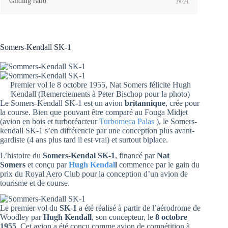
N/A
Gliding ratio
Somers-Kendall SK-1
Premier vol le 8 octobre 1955, Nat Somers félicite Hugh
Kendall (Remerciements à Peter Bischop pour la photo)
Le Somers-Kendall SK-1 est un avion
britannique
, crée pour
la course. Bien que pouvant être comparé au Fouga Midjet
(avion en bois et turboréacteur
Turbomeca Palas
), le Somers-
kendall SK-1 s’en différencie par une conception plus avant-
gardiste (4 ans plus tard il est vrai) et surtout biplace.
L’histoire du
Somers-Kendal SK-1
, financé par
Nat
Somers
et conçu par
Hugh Kendal
l
commence par le gain du
prix du Royal Aero Club pour la conception d’un avion de
tourisme et de course.
Le premier vol du
SK-1
a été réalisé à partir de l’aérodrome de
Woodley par
Hugh Kendall
, son concepteur, le
8 octobre
1955
. Cet avion a été conçu comme avion de compétition à