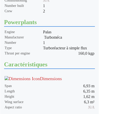
N/A
Commissioning
1
Number built
2
Crew
Powerplants
Palas
Engine
Turboméca
Manufacturer
1
Number
Turboréacteur à simple flux
Type
160,0 kgp
Thrust per engine
Caractéristiques
Dimensions
6,93 m
Span
6,35 m
Length
1,62 m
Height
6,3 m²
Wing surface
N/A
Aspect ratio