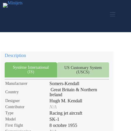
Skip
to
content
Description
Système International
US Customary System
(IS)
(USCS)
Somers-Kendall
Manufacturer
Great Britain & Northern
Country
Ireland
Hugh M. Kendall
Designer
N/A
Contributor
Racing jet aircraft
Type
SK-1
Model
8 octobre 1955
First flight