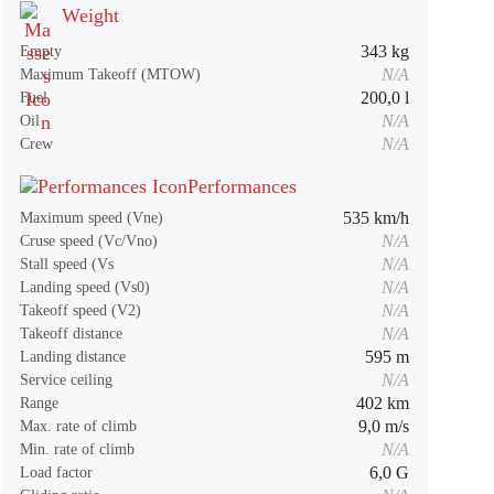
Weight
343 kg
Empty
N/A
Maximum Takeoff (MTOW)
200,0 l
Fuel
N/A
Oil
N/A
Crew
Performances
535 km/h
Maximum speed (Vne)
N/A
Cruse speed (Vc/Vno)
N/A
Stall speed (Vs
N/A
Landing speed (Vs0)
N/A
Takeoff speed (V2)
N/A
Takeoff distance
595 m
Landing distance
N/A
Service ceiling
402 km
Range
9,0 m/s
Max. rate of climb
N/A
Min. rate of climb
6,0 G
Load factor