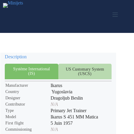
Skip
to
content
Description
Système International
US Customary System
(IS)
(USCS)
Ikarus
Manufacturer
Yugoslavia
Country
Dragoljub Beslin
Designer
N/A
Contributor
Primary Jet Trainer
Type
Ikarus S 451 MM Matica
Model
5 Juin 1957
First flight
N/A
Commissioning