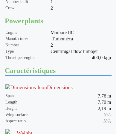
1
Number built
2
Crew
Powerplants
Marbore IIC
Engine
Turboméca
Manufacturer
2
Number
Centrifugal-flow turbojet
Type
400,0 kgp
Thrust per engine
Caractéristiques
Dimensions
7,76 m
Span
7,70 m
Length
2,19 m
Height
N/A
Wing surface
N/A
Aspect ratio
Weight