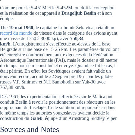
Comme pour le S-451M et le S-452M, on doit la conception
et la réalisation de cet appareil à
Dragoljub Beslin
et à son
équipe.
The
19 mai 1960
, le capitaine Lubomir Zekavica a établi un
record du monde
de vitesse dans la catégorie des avions ayant
une masse de 1750 à 3000 kg), avec
750,34
km/h
. L’enregistrement s’est effectué au-dessus de la base
Belgrade sur une base de 15-25 km. Les paramètres du vol ont
été enregistré conformément aux exigences de la Fédération
Aéronautique Internationale (FAI), mais le dossier a dû mettre
du temps pour être constitué et envoyé. Quand ce fut le cas, il
était périmé. En effet, les Soviétiques avaient fait validé un
nouveau record, acquit le 22 Septembre 1961 par les pilotes
russes V.P. Smirnov et N.I. Samohodin sur Yak-30 avec
767,38 km/h.
Dès 1961, les expérimentations effectuées sur le Matica ont
conduit Beslin à revoir le positionnement des réacteurs en les
rapprochant du fuselage. Cette solution fut repoussé car dans
le même temps les autorités yougoslaves avaient décidé la
construction du
Galeb
, équipé d’un Armstrong-Siddley Viper.
Sources and Notes