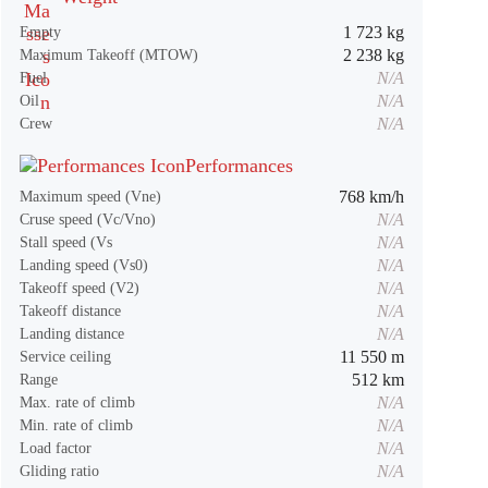
1 723 kg
Empty
2 238 kg
Maximum Takeoff (MTOW)
N/A
Fuel
N/A
Oil
N/A
Crew
Performances
768 km/h
Maximum speed (Vne)
N/A
Cruse speed (Vc/Vno)
N/A
Stall speed (Vs
N/A
Landing speed (Vs0)
N/A
Takeoff speed (V2)
N/A
Takeoff distance
N/A
Landing distance
11 550 m
Service ceiling
512 km
Range
N/A
Max. rate of climb
N/A
Min. rate of climb
N/A
Load factor
N/A
Gliding ratio