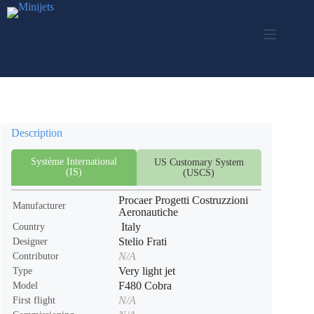
Skip
to
content
Description
Système International
US Customary System
(IS)
(USCS)
Procaer Progetti Costruzzioni
Manufacturer
Aeronautiche
Italy
Country
Stelio Frati
Designer
N/A
Contributor
Very light jet
Type
F480 Cobra
Model
N/A
First flight