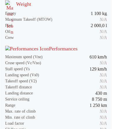
Weight
1 100 kg
Empty
N/A
Maximum Takeoff (MTOW)
2 000,0 l
Fuel
N/A
Oil
N/A
Crew
Performances
610 km/h
Maximum speed (Vne)
N/A
Cruse speed (Vc/Vno)
129 km/h
Stall speed (Vs
N/A
Landing speed (Vs0)
N/A
Takeoff speed (V2)
N/A
Takeoff distance
430 m
Landing distance
8 750 m
Service ceiling
1 250 km
Range
N/A
Max. rate of climb
N/A
Min. rate of climb
N/A
Load factor