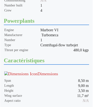
N/A
Commissioning
1
Number built
4
Crew
Powerplants
Marbore VI
Engine
Turbomeca
Manufacturer
1
Number
Centrifugal-flow turbojet
Type
480,0 kgp
Thrust per engine
Caractéristiques
Dimensions
8,50 m
Span
9,00 m
Length
3,50 m
Height
11,7 m²
Wing surface
N/A
Aspect ratio