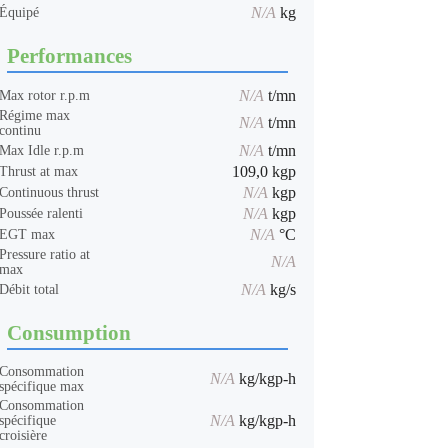
N/A
kg
Équipé
Performances
N/A
t/mn
Max rotor r.p.m
Régime max
N/A
t/mn
continu
N/A
t/mn
Max Idle r.p.m
109,0 kgp
Thrust at max
N/A
kgp
Continuous thrust
N/A
kgp
Poussée ralenti
N/A
°C
EGT max
Pressure ratio at
N/A
max
N/A
kg/s
Débit total
Consumption
Consommation
N/A
kg/kgp-h
spécifique max
Consommation
N/A
kg/kgp-h
spécifique
croisière