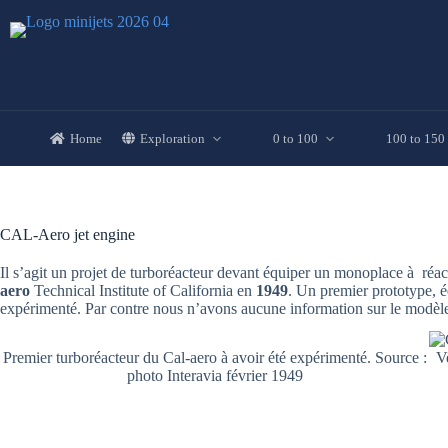
Skip
to
content
Home
Exploration
0 to 100
100 to 150
CAL-Aero jet engine
Il s’agit un projet de turboréacteur devant équiper un monoplace à réac
aero
Technical Institute of California en
1949
. Un premier prototype, 
expérimenté. Par contre nous n’avons aucune information sur le modèle 
Premier turboréacteur du Cal-aero à avoir été expérimenté. Source :
V
photo Interavia février 1949