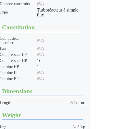
N/A
Nombre construits
Turboréacteur à simple
Type
flux
Constitution
Combustion
N/A
chamber
N/A
Fan
N/A
Compresseur LP
1C
Compresseur HP
1
Turbine HP
N/A
Turbine IP
N/A
Turbine BP
Dimensions
N/A
mm
Length
Weight
N/A
kg
Dry