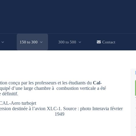
150 to 300
300 to 500
Contact
tion conçu par les professeurs et les étudiants du
Cal-
équipé d’une large chambre à combustion verticale a été
définitif.
ersion destinée à l’avion XLC-1. Source : photo Interavia février
1949