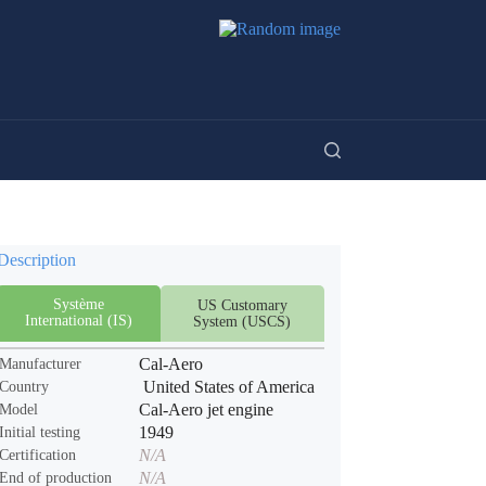
Description
Système
US Customary
International (IS)
System (USCS)
Cal-Aero
Manufacturer
United States of America
Country
Cal-Aero jet engine
Model
1949
Initial testing
N/A
Certification
N/A
End of production