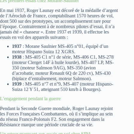
Les premiers essais chez Morane-Saulnier
En mai 1937, Roger Launay est décoré de la médaille d’argent
de l’Aéroclub de France, comptabilisant 1570 heures de vol,
dont 500 sur des prototypes, un accomplissement rare pour
l’époque. Contrairement à de nombreux pilotes d’essai, il n’a
jamais été « chasseur ». Entre 1937 et 1939, il effectue les
essais en vol des appareils suivants :
1937
: Morane Saulnier MS-405 n°01, équipé d’un
moteur Hispano Suiza 12 XGRS.
1938
: MS-405 C1 n°1 de série, MS-406 C1, MS-278
(moteur Clerget 14F à huile lourde), MS-407 LP, MS-
350 (moteur Salmson 9AG), MS-350 (avion
d’acrobatie, moteur Renault 6Q de 220 cv), MS-430
(biplace d’entraînement, moteur Salmson).
1939
: MS-405 n°7 et n°9, MS-407 (moteur Hispano-
Suiza 12 Y 51, atteignant 510 km/h à Bourges).
L’engagement pendant la guerre
Pendant la Seconde Guerre mondiale, Roger Launay rejoint
les Forces Françaises Combattantes, où il s’implique au sein
du réseau Franco-Polonais F2. Son engagement dans la
Résistance marque une période cruciale de sa vie.
Un retour marquant aux essais en vol chez SIPA