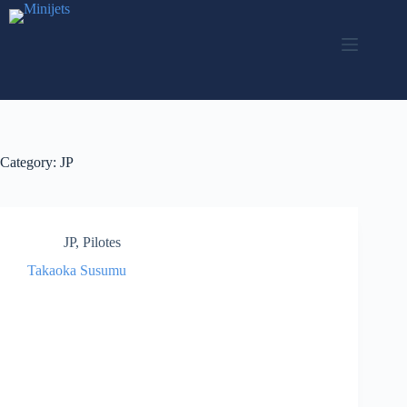
Skip
to
content
Category:
JP
JP
,
Pilotes
Takaoka Susumu