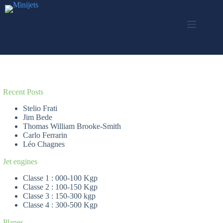
Skip
to
content
Recent Posts
Stelio Frati
Jim Bede
Thomas William Brooke-Smith
Carlo Ferrarin
Léo Chagnes
Jet engines
Classe 1 : 000-100 Kgp
Classe 2 : 100-150 Kgp
Classe 3 : 150-300 kgp
Classe 4 : 300-500 Kgp
Planes