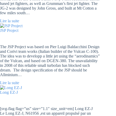
based jet fighters, as well as Grumman’s first jet fighter. The
JG-2 was designed by John Gross, and built at Mt Cotton a
few miles south…
Lire la suite
JSP Project
The JSP Project was based on Pier Luigi Baldacchini Design
and Corivi team works (Italian builder of the Vulcan C-100).
The idea was to developp a little jet using the “aerodinamics”
of the Vulcan, and based on DGEN-380. The unavailability
in 2008 of this reliable small turbofan has blocked such
dream. The design specification of the JSP should be
Allminium…
Lire la suite
Long EZ-J
[svg-flag flag=”us” size=”1.1″ size_unit=em] Long EZ-J
Le Long EZ-J, N61956 ,est un appareil propulsé par un