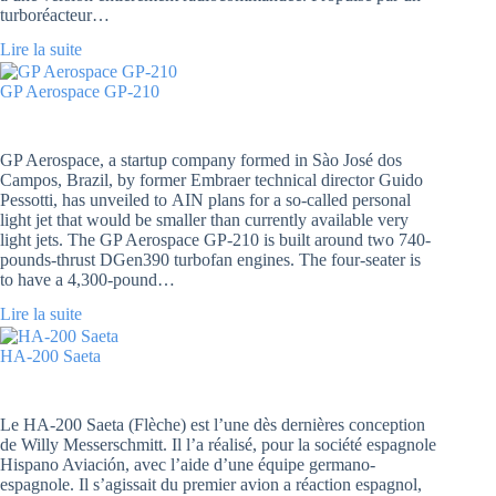
turboréacteur…
Lire la suite
GP Aerospace GP-210
GP Aerospace, a startup company formed in Sào José dos
Campos, Brazil, by former Embraer technical director Guido
Pessotti, has unveiled to AIN plans for a so-called personal
light jet that would be smaller than currently available very
light jets. The GP Aerospace GP-210 is built around two 740-
pounds-thrust DGen390 turbofan engines. The four-seater is
to have a 4,300-pound…
Lire la suite
HA-200 Saeta
Le HA-200 Saeta (Flèche) est l’une dès dernières conception
de Willy Messerschmitt. Il l’a réalisé, pour la société espagnole
Hispano Aviación, avec l’aide d’une équipe germano-
espagnole. Il s’agissait du premier avion a réaction espagnol,