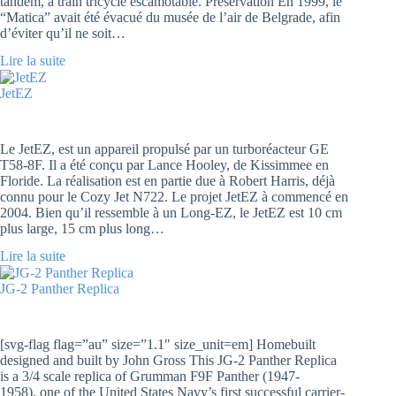
tandem, à train tricycle escamotable. Préservation En 1999, le
“Matica” avait été évacué du musée de l’air de Belgrade, afin
d’éviter qu’il ne soit…
Lire la suite
JetEZ
Le JetEZ, est un appareil propulsé par un turboréacteur GE
T58-8F. Il a été conçu par Lance Hooley, de Kissimmee en
Floride. La réalisation est en partie due à Robert Harris, déjà
connu pour le Cozy Jet N722. Le projet JetEZ à commencé en
2004. Bien qu’il ressemble à un Long-EZ, le JetEZ est 10 cm
plus large, 15 cm plus long…
Lire la suite
JG-2 Panther Replica
[svg-flag flag=”au” size=”1.1″ size_unit=em] Homebuilt
designed and built by John Gross This JG-2 Panther Replica
is a 3/4 scale replica of Grumman F9F Panther (1947-
1958), one of the United States Navy’s first successful carrier-