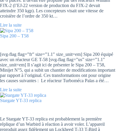
de 6 places. Il devait être propulsé par des réacteurs William
FJX-2 (l’EJ-22 version de production du FJX-2 devait
atteindre 350 kgp). Les concepteurs visait une vitesse de
croisière de l’ordre de 350 kt…
Lire la suite
Sipa 200 – T58
[svg-flag flag=”fr” size=”1.1″ size_unit=em] Sipa 200 équipé
avec un réacteur GE T-58 [svg-flag flag=”us” size=”1.1″
size_unit=em] Il s’agit ici de présenter le Sipa 200 – T58,
Minijet N°5, qui a subit un chantier de modifications important
par rapport à l’original. Ces transformations ont pour origine
les causes suivantes : Le réacteur Turboméca Palas a été…
Lire la suite
Stargate YT-33 replica
Le Stargate YT-33 replica est probablement la première
réplique d’un Warbird à réaction à avoir voler. L’appareil
reproduit assez fidèlement un Lockheed T-33 T-Bird à