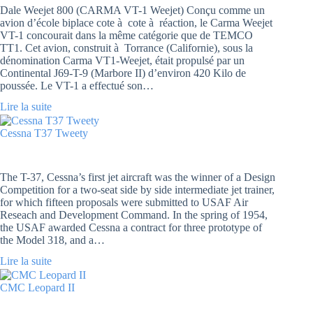
Dale Weejet 800 (CARMA VT-1 Weejet) Conçu comme un
avion d’école biplace cote à cote à réaction, le Carma Weejet
VT-1 concourait dans la même catégorie que de TEMCO
TT1. Cet avion, construit à Torrance (Californie), sous la
dénomination Carma VT1-Weejet, était propulsé par un
Continental J69-T-9 (Marbore II) d’environ 420 Kilo de
poussée. Le VT-1 a effectué son…
Lire la suite
Cessna T37 Tweety
The T-37, Cessna’s first jet aircraft was the winner of a Design
Competition for a two-seat side by side intermediate jet trainer,
for which fifteen proposals were submitted to USAF Air
Reseach and Development Command. In the spring of 1954,
the USAF awarded Cessna a contract for three prototype of
the Model 318, and a…
Lire la suite
CMC Leopard II