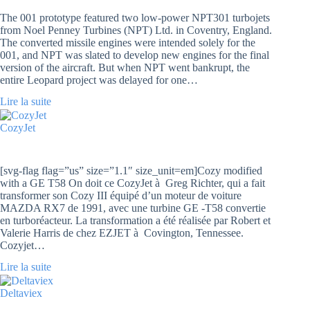
The 001 prototype featured two low-power NPT301 turbojets
from Noel Penney Turbines (NPT) Ltd. in Coventry, England.
The converted missile engines were intended solely for the
001, and NPT was slated to develop new engines for the final
version of the aircraft. But when NPT went bankrupt, the
entire Leopard project was delayed for one…
Lire la suite
CozyJet
[svg-flag flag=”us” size=”1.1″ size_unit=em]Cozy modified
with a GE T58 On doit ce CozyJet à Greg Richter, qui a fait
transformer son Cozy III équipé d’un moteur de voiture
MAZDA RX7 de 1991, avec une turbine GE -T58 convertie
en turboréacteur. La transformation a été réalisée par Robert et
Valerie Harris de chez EZJET à Covington, Tennessee.
Cozyjet…
Lire la suite
Deltaviex