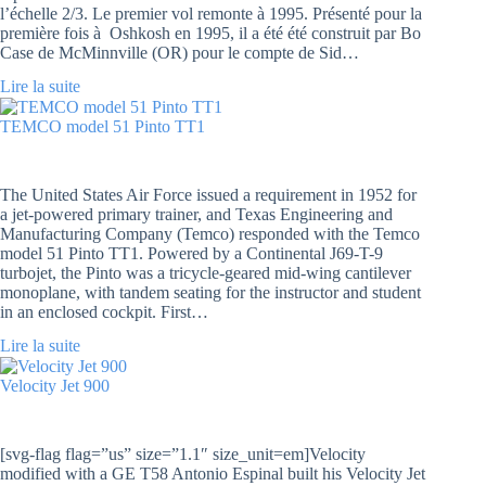
l’échelle 2/3. Le premier vol remonte à 1995. Présenté pour la
première fois à Oshkosh en 1995, il a été été construit par Bo
Case de McMinnville (OR) pour le compte de Sid…
Lire la suite
TEMCO model 51 Pinto TT1
The United States Air Force issued a requirement in 1952 for
a jet-powered primary trainer, and Texas Engineering and
Manufacturing Company (Temco) responded with the Temco
model 51 Pinto TT1. Powered by a Continental J69-T-9
turbojet, the Pinto was a tricycle-geared mid-wing cantilever
monoplane, with tandem seating for the instructor and student
in an enclosed cockpit. First…
Lire la suite
Velocity Jet 900
[svg-flag flag=”us” size=”1.1″ size_unit=em]Velocity
modified with a GE T58 Antonio Espinal built his Velocity Jet