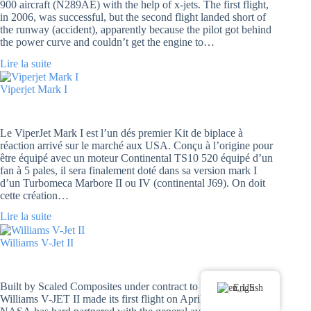
900 aircraft (N289AE) with the help of x-jets. The first flight,
in 2006, was successful, but the second flight landed short of
the runway (accident), apparently because the pilot got behind
the power curve and couldn’t get the engine to…
Lire la suite
Viperjet Mark I
Le ViperJet Mark I est l’un dés premier Kit de biplace à
réaction arrivé sur le marché aux USA. Conçu à l’origine pour
être équipé avec un moteur Continental TS10 520 équipé d’un
fan à 5 pales, il sera finalement doté dans sa version mark I
d’un Turbomeca Marbore II ou IV (continental J69). On doit
cette création…
Lire la suite
Williams V-Jet II
Built by Scaled Composites under contract to William, the
English
Williams V-JET II made its first flight on April 13, 1997