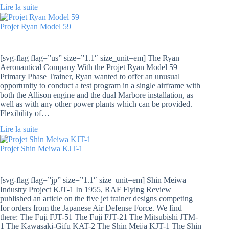
Lire la suite
Projet Ryan Model 59
[svg-flag flag=”us” size=”1.1″ size_unit=em] The Ryan
Aeronautical Company With the Projet Ryan Model 59
Primary Phase Trainer, Ryan wanted to offer an unusual
opportunity to conduct a test program in a single airframe with
both the Allison engine and the dual Marbore installation, as
well as with any other power plants which can be provided.
Flexibility of…
Lire la suite
Projet Shin Meiwa KJT-1
[svg-flag flag=”jp” size=”1.1″ size_unit=em] Shin Meiwa
Industry Project KJT-1 In 1955, RAF Flying Review
published an article on the five jet trainer designs competing
for orders from the Japanese Air Defense Force. We find
there: The Fuji FJT-51 The Fuji FJT-21 The Mitsubishi JTM-
1 The Kawasaki-Gifu KAT-2 The Shin Meija KJT-1 The Shin