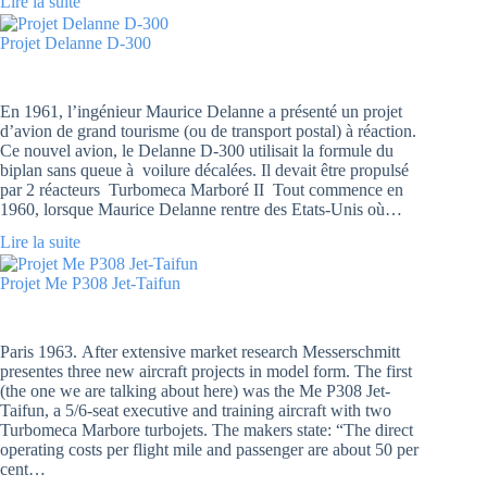
Lire la suite
Projet Delanne D-300
En 1961, l’ingénieur Maurice Delanne a présenté un projet
d’avion de grand tourisme (ou de transport postal) à réaction.
Ce nouvel avion, le Delanne D-300 utilisait la formule du
biplan sans queue à voilure décalées. Il devait être propulsé
par 2 réacteurs Turbomeca Marboré II Tout commence en
1960, lorsque Maurice Delanne rentre des Etats-Unis où…
Lire la suite
Projet Me P308 Jet-Taifun
Paris 1963. After extensive market research Messerschmitt
presentes three new aircraft projects in model form. The first
(the one we are talking about here) was the Me P308 Jet-
Taifun, a 5/6-seat executive and training aircraft with two
Turbomeca Marbore turbojets. The makers state: “The direct
operating costs per flight mile and passenger are about 50 per
cent…